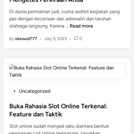
o
a
e
p
Di dunia permainan judi, cuma sedikit kegiatan yang
u
d
a
pas dengan keceriaan dan adrenalin dari taruhan
e
i
t
K
olahraga langsung. Karena …
Read more
a
n
r
e
:
by
okewod777
•
July 9, 2023
•
0
a
c
D
d
e
a
a
r
p
r
i
a
i
a
t
M
a
k
i
n
a
m
T
n
P
Uncategorized
i
a
H
o
G
r
a
s
Buka Rahasia Slot Online Terkenal:
a
u
r
t
Feature dan Taktik
m
h
t
e
i
Slot online sudah menjadi satu diantara bentuk
a
a
d
n
permainan judi online terpopuler, tawarkan
n
K
i