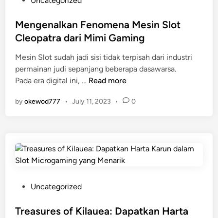
Uncategorized
o
s
Mengenalkan Fenomena Mesin Slot
t
Cleopatra dari Mimi Gaming
e
Mesin Slot sudah jadi sisi tidak terpisah dari industri
d
permainan judi sepanjang beberapa dasawarsa.
i
M
Pada era digital ini, …
Read more
n
e
by
okewod777
•
July 11, 2023
•
0
n
g
e
n
a
l
k
a
P
Uncategorized
n
o
F
s
Treasures of Kilauea: Dapatkan Harta