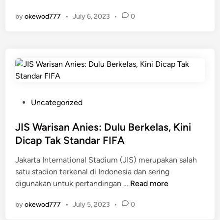
a
e
a
g
by
okewod777
•
July 6, 2023
•
0
m
d
k
e
a
a
s
n
p
S
T
F
l
a
e
o
k
n
t
t
o
F
i
m
P
Uncategorized
o
k
e
o
r
n
s
JIS Warisan Anies: Dulu Berkelas, Kini
t
a
t
Dicap Tak Standar FIFA
u
R
e
n
Jakarta International Stadium (JIS) merupakan salah
i
d
e
satu stadion terkenal di Indonesia dan sering
m
i
B
J
digunakan untuk pertandingan …
Read more
b
n
u
I
a
by
okewod777
•
July 5, 2023
•
0
l
S
d
l
W
e