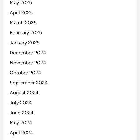
May 2025
April 2025
March 2025
February 2025
January 2025
December 2024
November 2024
October 2024
September 2024
August 2024
July 2024
June 2024
May 2024
April 2024