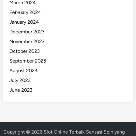
March 2024
February 2024
January 2024
December 2023
November 2023
October 2023
September 2023
August 2023
July 2023
June 2023
Copyright © 2026
Slot Online Terbaik Sensasi Spin yang