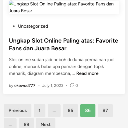
S
g
i
d
t
r
e
a
k
r
n
a
a
P
Uncategorized
d
n
s
o
a
S
i
s
Ungkap Slot Online Paling atas: Favorite
r
e
P
t
Fans dan Juara Besar
F
n
e
e
I
s
Slot online sudah jadi heboh di dunia permainan judi
r
d
F
a
online, menarik beberapa pemain dengan topik
m
i
A
s
U
menarik, diagram mempesona, …
a
Read more
n
i
n
i
by
okewod777
•
July 1, 2023
•
0
S
g
n
e
k
a
r
a
n
Posts
u
p
Previous
1
…
85
86
87
d
S
j
pagination
a
l
u
…
89
Next
l
o