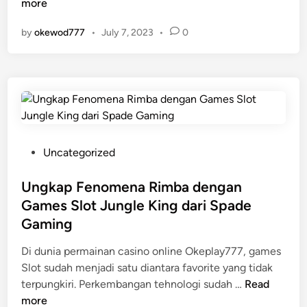
e
more
l
e
g
n
i
n
a
by
okewod777
•
July 7, 2023
•
0
g
n
g
m
e
e
e
i
n
T
t
n
a
e
e
g
l
r
s
y
i
k
P
a
L
e
e
n
e
n
P
r
Uncategorized
g
b
a
o
k
M
i
l
s
Ungkap Fenomena Rimba dengan
i
e
h
:
t
r
n
Games Slot Jungle King dari Spade
D
F
e
a
a
Gaming
e
e
d
a
r
k
a
i
n
Di dunia permainan casino online Okeplay777, games
i
a
t
n
A
Slot sudah menjadi satu diantara favorite yang tidak
k
t
u
n
U
terpungkiri. Perkembangan tehnologi sudah …
Read
G
r
d
n
more