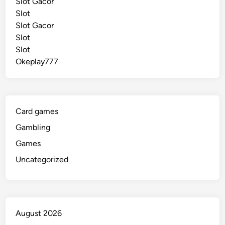
Slot Gacor
D
:
a
Slot
i
F
a
Slot Gacor
g
a
n
Slot
i
v
d
Slot
t
o
a
Okeplay777
a
r
n
l
i
P
t
e
e
r
Card games
F
m
a
a
Gambling
n
i
Games
s
n
Uncategorized
d
a
a
n
n
y
J
a
u
n
August 2026
a
g