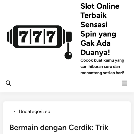
Skip
Slot Online
to
Terbaik
content
Sensasi
Spin yang
Gak Ada
Duanya!
Cocok buat kamu yang
cari hiburan seru dan
menantang setiap hari!
Mai
Men
Posted
Uncategorized
in
Bermain dengan Cerdik: Trik