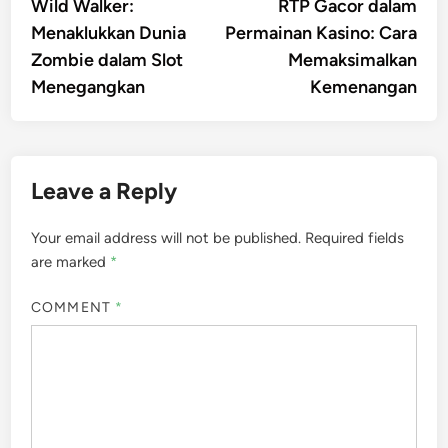
article:
artic
Wild Walker:
RTP Gacor dalam
navigation
Menaklukkan Dunia
Permainan Kasino: Cara
Zombie dalam Slot
Memaksimalkan
Menegangkan
Kemenangan
Leave a Reply
Your email address will not be published.
Required fields
are marked
*
COMMENT
*