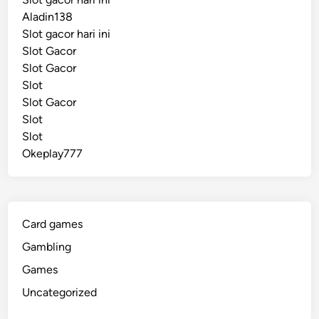
Aladin138
Slot gacor hari ini
Slot Gacor
Slot Gacor
Slot
Slot Gacor
Slot
Slot
Okeplay777
Card games
Gambling
Games
Uncategorized