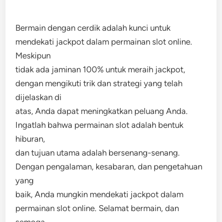
Bermain dengan cerdik adalah kunci untuk
mendekati jackpot dalam permainan slot online.
Meskipun
tidak ada jaminan 100% untuk meraih jackpot,
dengan mengikuti trik dan strategi yang telah
dijelaskan di
atas, Anda dapat meningkatkan peluang Anda.
Ingatlah bahwa permainan slot adalah bentuk
hiburan,
dan tujuan utama adalah bersenang-senang.
Dengan pengalaman, kesabaran, dan pengetahuan
yang
baik, Anda mungkin mendekati jackpot dalam
permainan slot online. Selamat bermain, dan