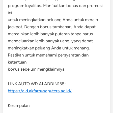
program loyalitas. Manfaatkan bonus dan promosi
ini
untuk meningkatkan peluang Anda untuk meraih
jackpot. Dengan bonus tambahan, Anda dapat
memainkan lebih banyak putaran tanpa harus
mengeluarkan lebih banyak uang, yang dapat
meningkatkan peluang Anda untuk menang.
Pastikan untuk memahami persyaratan dan
ketentuan
bonus sebelum mengklaimnya.
LINK AUTO WD ALADDIN138 :
https://ald.akfarnusaputera.ac.id/
Kesimpulan