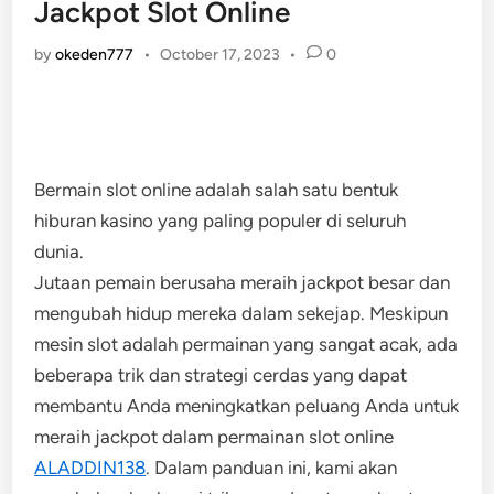
Jackpot Slot Online
by
okeden777
•
October 17, 2023
•
0
Bermain slot online adalah salah satu bentuk
hiburan kasino yang paling populer di seluruh
dunia.
Jutaan pemain berusaha meraih jackpot besar dan
mengubah hidup mereka dalam sekejap. Meskipun
mesin slot adalah permainan yang sangat acak, ada
beberapa trik dan strategi cerdas yang dapat
membantu Anda meningkatkan peluang Anda untuk
meraih jackpot dalam permainan slot online
ALADDIN138
. Dalam panduan ini, kami akan