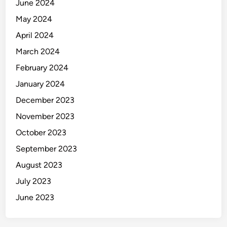
June 2024
May 2024
April 2024
March 2024
February 2024
January 2024
December 2023
November 2023
October 2023
September 2023
August 2023
July 2023
June 2023