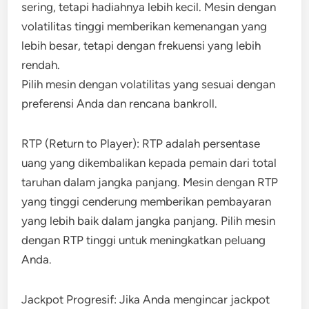
sering, tetapi hadiahnya lebih kecil. Mesin dengan
volatilitas tinggi memberikan kemenangan yang
lebih besar, tetapi dengan frekuensi yang lebih
rendah.
Pilih mesin dengan volatilitas yang sesuai dengan
preferensi Anda dan rencana bankroll.
RTP (Return to Player): RTP adalah persentase
uang yang dikembalikan kepada pemain dari total
taruhan dalam jangka panjang. Mesin dengan RTP
yang tinggi cenderung memberikan pembayaran
yang lebih baik dalam jangka panjang. Pilih mesin
dengan RTP tinggi untuk meningkatkan peluang
Anda.
Jackpot Progresif: Jika Anda mengincar jackpot