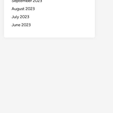
September 2023
August 2023
July 2023
June 2023