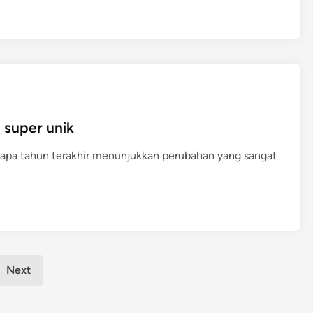
 super unik
rapa tahun terakhir menunjukkan perubahan yang sangat
Next