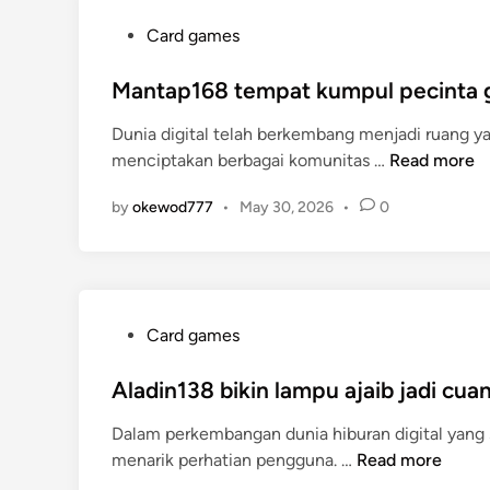
i
1
a
P
Card games
3
p
o
8
d
s
Mantap168 tempat kumpul pecinta
b
i
t
i
Dunia digital telah berkembang menjadi ruang ya
O
e
k
M
menciptakan berbagai komunitas …
Read more
k
d
i
a
e
i
n
by
okewod777
•
May 30, 2026
•
0
n
p
n
k
t
l
e
a
a
n
p
y
a
1
7
n
P
Card games
6
7
g
o
8
7
a
s
Aladin138 bikin lampu ajaib jadi cua
t
n
t
e
Dalam perkembangan dunia hiburan digital yang 
m
e
m
A
menarik perhatian pengguna. …
Read more
a
d
p
l
k