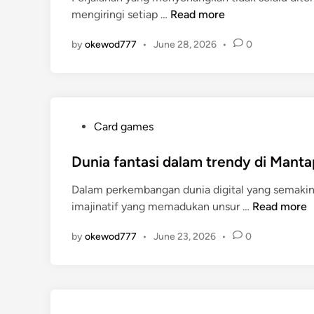
e
R
mengiringi setiap …
Read more
d
u
i
by
okewod777
•
June 28, 2026
•
0
t
n
e
T
e
r
P
Card games
b
o
a
s
Dunia fantasi dalam trendy di Mant
r
t
u
Dalam perkembangan dunia digital yang semakin 
e
y
D
imajinatif yang memadukan unsur …
Read more
d
a
u
i
n
by
okewod777
•
June 23, 2026
•
0
n
n
g
i
S
a
e
f
r
a