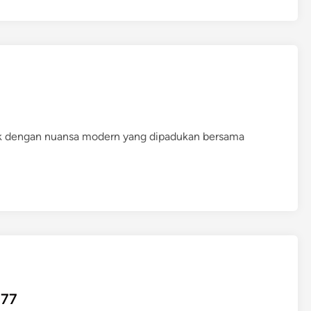
ik dengan nuansa modern yang dipadukan bersama
777