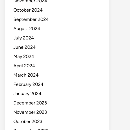
November 2024
October 2024
September 2024
August 2024
July 2024
June 2024
May 2024
April 2024
March 2024
February 2024
January 2024
December 2023
November 2023
October 2023