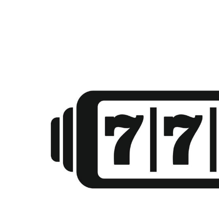
Skip
to
content