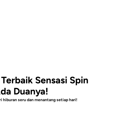
 Terbaik Sensasi Spin
da Duanya!
 hiburan seru dan menantang setiap hari!