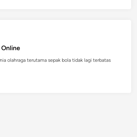
 Online
nia olahraga terutama sepak bola tidak lagi terbatas