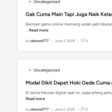
P
Uncategorized
i
o
s
s
Gak Cuma Main Tapi Juga Naik Kela
-
t
t
Bermain game online memang sudah jadi hiburan f
e
i
G
…
Read more
d
p
a
i
i
by
okewod777
•
June 3, 2025
•
0
k
n
s
C
S
u
a
m
m
a
b
P
Uncategorized
M
i
o
a
l
s
Modal Dikit Dapet Hoki Gede Cuma 
i
D
t
n
Di dunia hiburan digital saat ini, siapa bilang 
e
e
T
M
Read more
n
d
a
o
g
i
p
by
okewod777
•
June 2, 2025
•
0
d
e
n