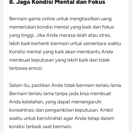
8. Jaga Kondisi Mental dan Fokus
Bermain game online untuk menghasilkan uang
memerlukan kondisi mental yang baik dan fokus
yang tinggi. Jika Anda merasa lelah atau stres,
lebih baik berhenti bermain untuk sementara waktu.
Kondisi mental yang baik akan membantu Anda
membuat keputusan yang lebih baik dan tidak
terbawa emosi.
Selain itu, pastikan Anda tidak bermain terlalu lama.
Bermain terlalu lama tanpa jeda bisa membuat
Anda kelelahan, yang dapat memengaruhi
konsentrasi dan pengambilan keputusan. Ambil
waktu untuk beristirahat agar Anda tetap dalam
kondisi terbaik saat bermain.