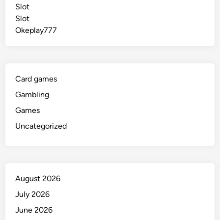
Slot
Slot
Okeplay777
Card games
Gambling
Games
Uncategorized
August 2026
July 2026
June 2026