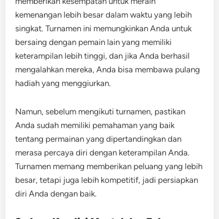
memberikan kesempatan untuk meraih
kemenangan lebih besar dalam waktu yang lebih
singkat. Turnamen ini memungkinkan Anda untuk
bersaing dengan pemain lain yang memiliki
keterampilan lebih tinggi, dan jika Anda berhasil
mengalahkan mereka, Anda bisa membawa pulang
hadiah yang menggiurkan.
Namun, sebelum mengikuti turnamen, pastikan
Anda sudah memiliki pemahaman yang baik
tentang permainan yang dipertandingkan dan
merasa percaya diri dengan keterampilan Anda.
Turnamen memang memberikan peluang yang lebih
besar, tetapi juga lebih kompetitif, jadi persiapkan
diri Anda dengan baik.