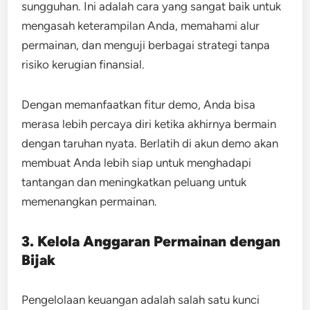
sungguhan. Ini adalah cara yang sangat baik untuk
mengasah keterampilan Anda, memahami alur
permainan, dan menguji berbagai strategi tanpa
risiko kerugian finansial.
Dengan memanfaatkan fitur demo, Anda bisa
merasa lebih percaya diri ketika akhirnya bermain
dengan taruhan nyata. Berlatih di akun demo akan
membuat Anda lebih siap untuk menghadapi
tantangan dan meningkatkan peluang untuk
memenangkan permainan.
3. Kelola Anggaran Permainan dengan
Bijak
Pengelolaan keuangan adalah salah satu kunci