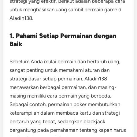
strategi yang efektif. Berikut adalah beberapa cara
untuk menghasilkan uang sambil bermain game di
Aladin138.
1. Pahami Setiap Permainan dengan
Baik
Sebelum Anda mulai bermain dan bertaruh uang,
sangat penting untuk memahami aturan dan
strategi dasar setiap permainan. Aladin138
menawarkan berbagai permainan, dan masing-
masing memiliki cara bermain yang berbeda.
Sebagai contoh, permainan poker membutuhkan
keterampilan dalam membaca kartu dan strategi
bertaruh yang tepat, sedangkan blackjack
bergantung pada pemahaman tentang kapan harus