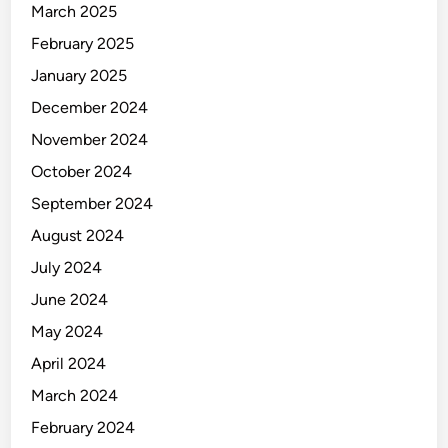
March 2025
February 2025
January 2025
December 2024
November 2024
October 2024
September 2024
August 2024
July 2024
June 2024
May 2024
April 2024
March 2024
February 2024