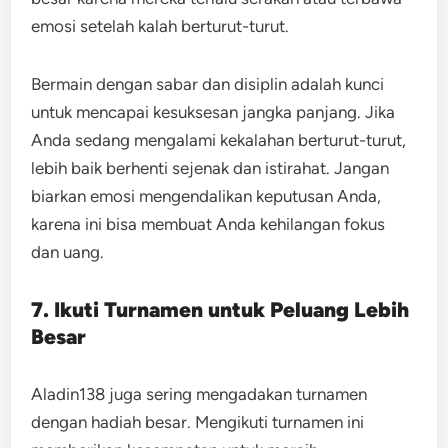
emosi setelah kalah berturut-turut.
Bermain dengan sabar dan disiplin adalah kunci
untuk mencapai kesuksesan jangka panjang. Jika
Anda sedang mengalami kekalahan berturut-turut,
lebih baik berhenti sejenak dan istirahat. Jangan
biarkan emosi mengendalikan keputusan Anda,
karena ini bisa membuat Anda kehilangan fokus
dan uang.
7. Ikuti Turnamen untuk Peluang Lebih
Besar
Aladin138 juga sering mengadakan turnamen
dengan hadiah besar. Mengikuti turnamen ini