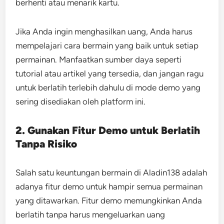
berhenti atau menarik kartu.
Jika Anda ingin menghasilkan uang, Anda harus
mempelajari cara bermain yang baik untuk setiap
permainan. Manfaatkan sumber daya seperti
tutorial atau artikel yang tersedia, dan jangan ragu
untuk berlatih terlebih dahulu di mode demo yang
sering disediakan oleh platform ini.
2. Gunakan Fitur Demo untuk Berlatih
Tanpa Risiko
Salah satu keuntungan bermain di Aladin138 adalah
adanya fitur demo untuk hampir semua permainan
yang ditawarkan. Fitur demo memungkinkan Anda
berlatih tanpa harus mengeluarkan uang