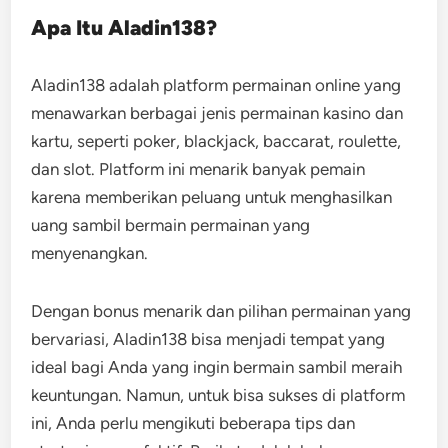
Apa Itu Aladin138?
Aladin138 adalah platform permainan online yang
menawarkan berbagai jenis permainan kasino dan
kartu, seperti poker, blackjack, baccarat, roulette,
dan slot. Platform ini menarik banyak pemain
karena memberikan peluang untuk menghasilkan
uang sambil bermain permainan yang
menyenangkan.
Dengan bonus menarik dan pilihan permainan yang
bervariasi, Aladin138 bisa menjadi tempat yang
ideal bagi Anda yang ingin bermain sambil meraih
keuntungan. Namun, untuk bisa sukses di platform
ini, Anda perlu mengikuti beberapa tips dan