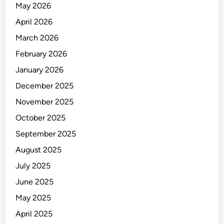
May 2026
April 2026
March 2026
February 2026
January 2026
December 2025
November 2025
October 2025
September 2025
August 2025
July 2025
June 2025
May 2025
April 2025