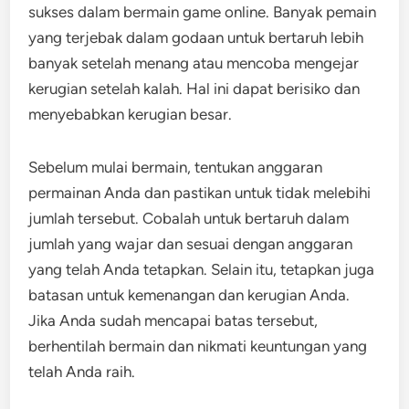
sukses dalam bermain game online. Banyak pemain
yang terjebak dalam godaan untuk bertaruh lebih
banyak setelah menang atau mencoba mengejar
kerugian setelah kalah. Hal ini dapat berisiko dan
menyebabkan kerugian besar.
Sebelum mulai bermain, tentukan anggaran
permainan Anda dan pastikan untuk tidak melebihi
jumlah tersebut. Cobalah untuk bertaruh dalam
jumlah yang wajar dan sesuai dengan anggaran
yang telah Anda tetapkan. Selain itu, tetapkan juga
batasan untuk kemenangan dan kerugian Anda.
Jika Anda sudah mencapai batas tersebut,
berhentilah bermain dan nikmati keuntungan yang
telah Anda raih.