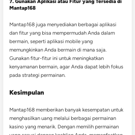
7. Gunakan Aplikasi atau Fitur yang Tersedia di
Mantap168
Mantap168 juga menyediakan berbagai aplikasi
dan fitur yang bisa mempermudah Anda dalam
bermain, seperti aplikasi mobile yang
memungkinkan Anda bermain di mana saja.
Gunakan fitur-fitur ini untuk meningkatkan
kenyamanan bermain, agar Anda dapat lebih fokus
pada strategi permainan.
Kesimpulan
Mantap168 memberikan banyak kesempatan untuk
menghasilkan uang melalui berbagai permainan
kasino yang menarik. Dengan memilih permainan