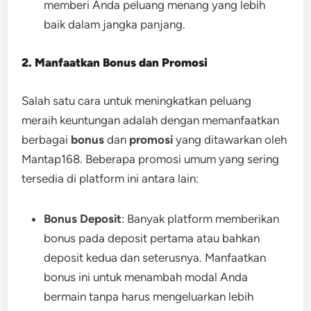
memberi Anda peluang menang yang lebih
baik dalam jangka panjang.
2. Manfaatkan Bonus dan Promosi
Salah satu cara untuk meningkatkan peluang
meraih keuntungan adalah dengan memanfaatkan
berbagai
bonus
dan
promosi
yang ditawarkan oleh
Mantap168. Beberapa promosi umum yang sering
tersedia di platform ini antara lain:
Bonus Deposit
: Banyak platform memberikan
bonus pada deposit pertama atau bahkan
deposit kedua dan seterusnya. Manfaatkan
bonus ini untuk menambah modal Anda
bermain tanpa harus mengeluarkan lebih