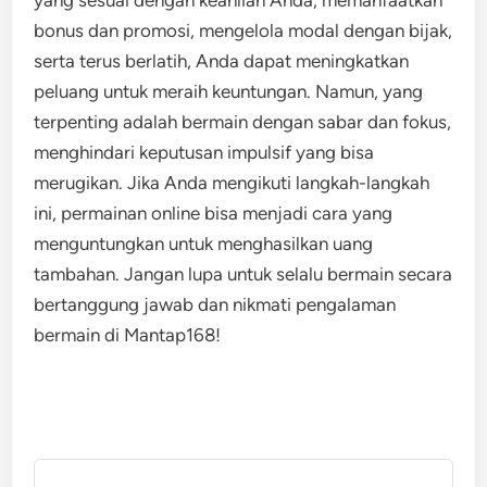
yang sesuai dengan keahlian Anda, memanfaatkan
bonus dan promosi, mengelola modal dengan bijak,
serta terus berlatih, Anda dapat meningkatkan
peluang untuk meraih keuntungan. Namun, yang
terpenting adalah bermain dengan sabar dan fokus,
menghindari keputusan impulsif yang bisa
merugikan. Jika Anda mengikuti langkah-langkah
ini, permainan online bisa menjadi cara yang
menguntungkan untuk menghasilkan uang
tambahan. Jangan lupa untuk selalu bermain secara
bertanggung jawab dan nikmati pengalaman
bermain di Mantap168!