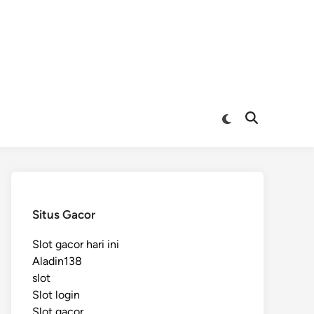
Situs Gacor
Slot gacor hari ini
Aladin138
slot
Slot login
Slot gacor