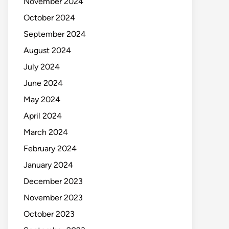
November 2024
October 2024
September 2024
August 2024
July 2024
June 2024
May 2024
April 2024
March 2024
February 2024
January 2024
December 2023
November 2023
October 2023