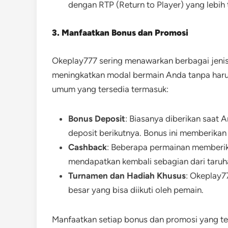
dengan RTP (Return to Player) yang lebih
3. Manfaatkan Bonus dan Promosi
Okeplay777 sering menawarkan berbagai jeni
meningkatkan modal bermain Anda tanpa har
umum yang tersedia termasuk:
Bonus Deposit
: Biasanya diberikan saat 
deposit berikutnya. Bonus ini memberika
Cashback
: Beberapa permainan memberi
mendapatkan kembali sebagian dari taruh
Turnamen dan Hadiah Khusus
: Okeplay7
besar yang bisa diikuti oleh pemain.
Manfaatkan setiap bonus dan promosi yang ters