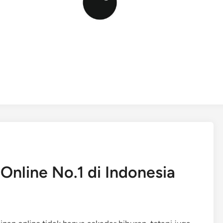
Online No.1 di Indonesia