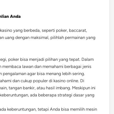
hlian Anda
sino yang berbeda, seperti poker, baccarat,
kan uang dengan maksimal, pilihlah permainan yang
tegi, poker bisa menjadi pilihan yang tepat. Dalam
an membaca lawan dan memahami berbagai jenis
n pengalaman agar bisa menang lebih sering.
ahami dan cukup populer di kasino online. Di
n, tangan bankir, atau hasil imbang. Meskipun ini
keberuntungan, ada beberapa strategi dasar yang
pada keberuntungan, tetapi Anda bisa memilih mesin