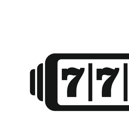
Skip
to
content