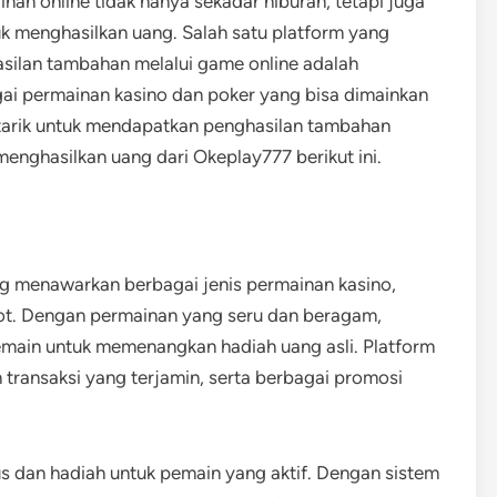
nan online tidak hanya sekadar hiburan, tetapi juga
 menghasilkan uang. Salah satu platform yang
ilan tambahan melalui game online adalah
ai permainan kasino dan poker yang bisa dimainkan
tarik untuk mendapatkan penghasilan tambahan
enghasilkan uang dari Okeplay777 berikut ini.
ng menawarkan berbagai jenis permainan kasino,
slot. Dengan permainan yang seru dan beragam,
main untuk memenangkan hadiah uang asli. Platform
 transaksi yang terjamin, serta berbagai promosi
.
s dan hadiah untuk pemain yang aktif. Dengan sistem