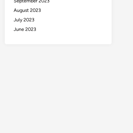
September 2023
August 2023
July 2023
June 2023