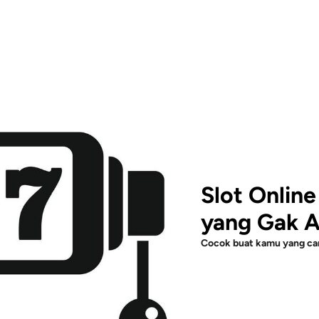
Slot Online
yang Gak A
Cocok buat kamu yang cari