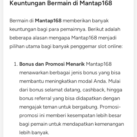
Keuntungan Bermain di Mantap168
Bermain di
Mantap168
memberikan banyak
keuntungan bagi para pemainnya. Berikut adalah
beberapa alasan mengapa Mantap168 menjadi
pilihan utama bagi banyak penggemar slot online:
Bonus dan Promosi Menarik
Mantap168
menawarkan berbagai jenis bonus yang bisa
membantu meningkatkan modal Anda. Mulai
dari bonus selamat datang, cashback, hingga
bonus referral yang bisa didapatkan dengan
mengajak teman untuk bergabung. Promosi-
promosi ini memberi kesempatan lebih besar
bagi pemain untuk mendapatkan kemenangan
lebih banyak.