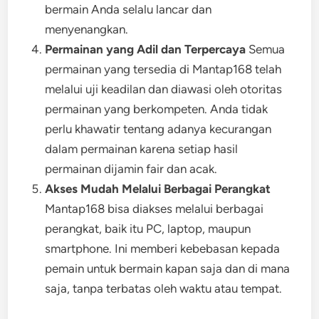
bermain Anda selalu lancar dan
menyenangkan.
Permainan yang Adil dan Terpercaya
Semua
permainan yang tersedia di Mantap168 telah
melalui uji keadilan dan diawasi oleh otoritas
permainan yang berkompeten. Anda tidak
perlu khawatir tentang adanya kecurangan
dalam permainan karena setiap hasil
permainan dijamin fair dan acak.
Akses Mudah Melalui Berbagai Perangkat
Mantap168 bisa diakses melalui berbagai
perangkat, baik itu PC, laptop, maupun
smartphone. Ini memberi kebebasan kepada
pemain untuk bermain kapan saja dan di mana
saja, tanpa terbatas oleh waktu atau tempat.