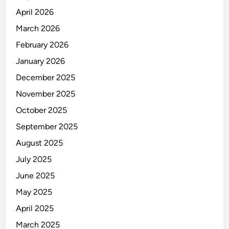
April 2026
March 2026
February 2026
January 2026
December 2025
November 2025
October 2025
September 2025
August 2025
July 2025
June 2025
May 2025
April 2025
March 2025