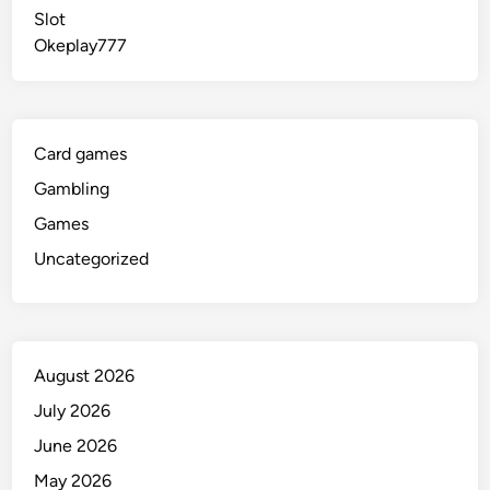
Slot
Okeplay777
Card games
Gambling
Games
Uncategorized
August 2026
July 2026
June 2026
May 2026