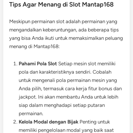
Tips Agar Menang di Slot Mantap168
Meskipun permainan slot adalah permainan yang
mengandalkan keberuntungan, ada beberapa tips
yang bisa Anda ikuti untuk memaksimalkan peluang
menang di Mantap168:
Pahami Pola Slot
Setiap mesin slot memiliki
pola dan karakteristiknya sendiri. Cobalah
untuk mengenali pola permainan mesin yang
Anda pilih, termasuk cara kerja fitur bonus dan
jackpot. Ini akan membantu Anda untuk lebih
siap dalam menghadapi setiap putaran
permainan.
Kelola Modal dengan Bijak
Penting untuk
memiliki pengelolaan modal yang baik saat