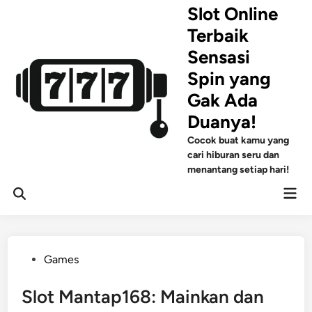
Skip
Slot Online
to
Terbaik
content
Sensasi
Spin yang
Gak Ada
Duanya!
Cocok buat kamu yang
cari hiburan seru dan
menantang setiap hari!
Mai
Men
Posted
Games
in
Slot Mantap168: Mainkan dan