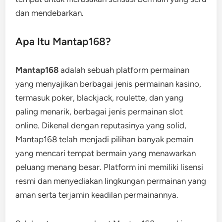
dan mendebarkan.
Apa Itu Mantap168?
Mantap168
adalah sebuah platform permainan
yang menyajikan berbagai jenis permainan kasino,
termasuk poker, blackjack, roulette, dan yang
paling menarik, berbagai jenis permainan slot
online. Dikenal dengan reputasinya yang solid,
Mantap168 telah menjadi pilihan banyak pemain
yang mencari tempat bermain yang menawarkan
peluang menang besar. Platform ini memiliki lisensi
resmi dan menyediakan lingkungan permainan yang
aman serta terjamin keadilan permainannya.