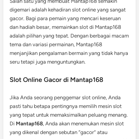
Salah satu yang membuat Mantap168 semakin
digemari adalah kehadiran slot online yang sangat
gacor. Bagi para pemain yang mencari keseruan
dan hadiah besar, memainkan slot di Mantap168
adalah pilihan yang tepat. Dengan berbagai macam
tema dan variasi permainan, Mantap168
menjanjikan pengalaman bermain yang tidak hanya
seru tetapi juga menguntungkan.
Slot Online Gacor di Mantap168
Jika Anda seorang penggemar slot online, Anda
pasti tahu betapa pentingnya memilih mesin slot
yang tepat untuk memaksimalkan peluang menang.
Di
Mantap168
, Anda akan menemukan mesin slot
yang dikenal dengan sebutan “gacor” atau