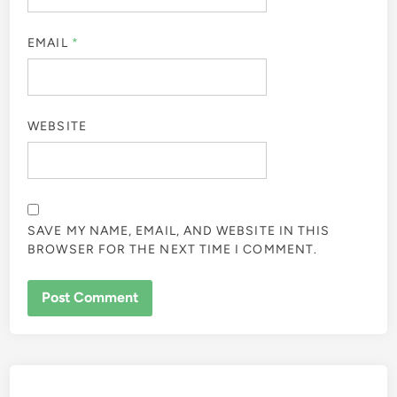
EMAIL
*
WEBSITE
SAVE MY NAME, EMAIL, AND WEBSITE IN THIS
BROWSER FOR THE NEXT TIME I COMMENT.