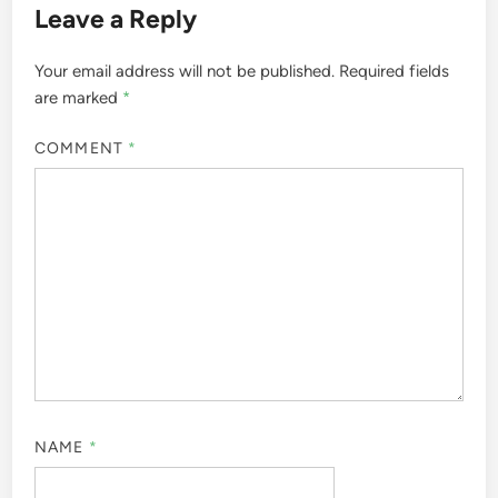
Leave a Reply
Your email address will not be published.
Required fields
are marked
*
COMMENT
*
NAME
*