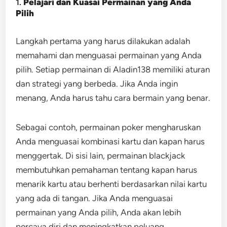
1.
Pelajari dan Kuasai Permainan yang Anda
Pilih
Langkah pertama yang harus dilakukan adalah
memahami dan menguasai permainan yang Anda
pilih. Setiap permainan di Aladin138 memiliki aturan
dan strategi yang berbeda. Jika Anda ingin
menang, Anda harus tahu cara bermain yang benar.
Sebagai contoh, permainan poker mengharuskan
Anda menguasai kombinasi kartu dan kapan harus
menggertak. Di sisi lain, permainan blackjack
membutuhkan pemahaman tentang kapan harus
menarik kartu atau berhenti berdasarkan nilai kartu
yang ada di tangan. Jika Anda menguasai
permainan yang Anda pilih, Anda akan lebih
percaya diri dan meningkatkan peluang