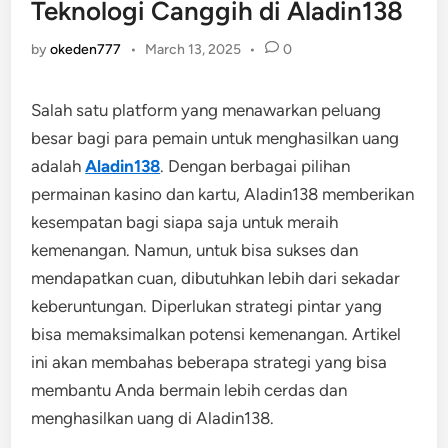
Teknologi Canggih di Aladin138
by
okeden777
•
March 13, 2025
•
0
Salah satu platform yang menawarkan peluang
besar bagi para pemain untuk menghasilkan uang
adalah
Aladin138
. Dengan berbagai pilihan
permainan kasino dan kartu, Aladin138 memberikan
kesempatan bagi siapa saja untuk meraih
kemenangan. Namun, untuk bisa sukses dan
mendapatkan cuan, dibutuhkan lebih dari sekadar
keberuntungan. Diperlukan strategi pintar yang
bisa memaksimalkan potensi kemenangan. Artikel
ini akan membahas beberapa strategi yang bisa
membantu Anda bermain lebih cerdas dan
menghasilkan uang di Aladin138.