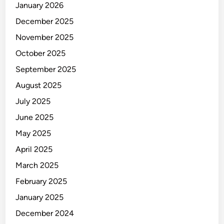
January 2026
December 2025
November 2025
October 2025
September 2025
August 2025
July 2025
June 2025
May 2025
April 2025
March 2025
February 2025
January 2025
December 2024