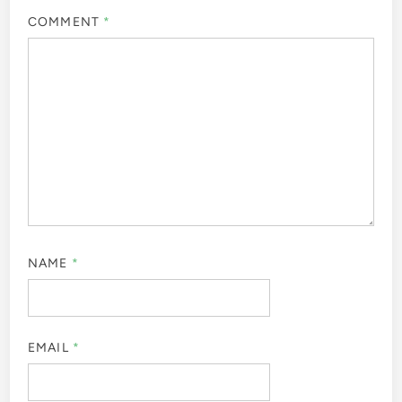
COMMENT
*
NAME
*
EMAIL
*