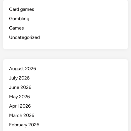
Card games
Gambling
Games
Uncategorized
August 2026
July 2026
June 2026
May 2026
April 2026
March 2026
February 2026