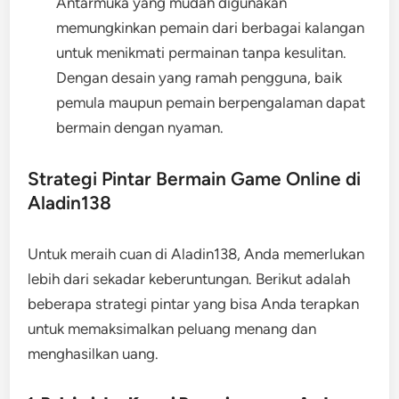
Antarmuka yang mudah digunakan
memungkinkan pemain dari berbagai kalangan
untuk menikmati permainan tanpa kesulitan.
Dengan desain yang ramah pengguna, baik
pemula maupun pemain berpengalaman dapat
bermain dengan nyaman.
Strategi Pintar Bermain Game Online di
Aladin138
Untuk meraih cuan di Aladin138, Anda memerlukan
lebih dari sekadar keberuntungan. Berikut adalah
beberapa strategi pintar yang bisa Anda terapkan
untuk memaksimalkan peluang menang dan
menghasilkan uang.