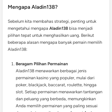
Mengapa Aladin138?
Sebelum kita membahas strategi, penting untuk
mengetahui mengapa
Aladin138
bisa menjadi
pilihan tepat untuk menghasilkan uang. Berikut
beberapa alasan mengapa banyak pemain memilih
Aladin138:
Beragam Pilihan Permainan
Aladin138 menawarkan berbagai jenis
permainan kasino yang populer, mulai dari
poker, blackjack, baccarat, roulette, hingga
slot. Setiap permainan menawarkan tantangan
dan peluang yang berbeda, memungkinkan
Anda memilih permainan yang paling sesuai