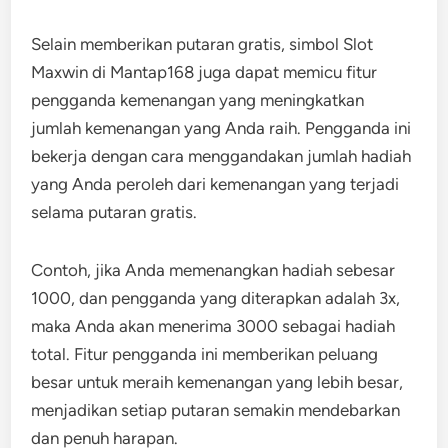
Selain memberikan putaran gratis, simbol Slot
Maxwin di Mantap168 juga dapat memicu fitur
pengganda kemenangan yang meningkatkan
jumlah kemenangan yang Anda raih. Pengganda ini
bekerja dengan cara menggandakan jumlah hadiah
yang Anda peroleh dari kemenangan yang terjadi
selama putaran gratis.
Contoh, jika Anda memenangkan hadiah sebesar
1000, dan pengganda yang diterapkan adalah 3x,
maka Anda akan menerima 3000 sebagai hadiah
total. Fitur pengganda ini memberikan peluang
besar untuk meraih kemenangan yang lebih besar,
menjadikan setiap putaran semakin mendebarkan
dan penuh harapan.