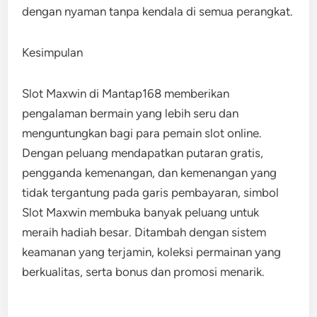
dengan nyaman tanpa kendala di semua perangkat.
Kesimpulan
Slot Maxwin di Mantap168 memberikan
pengalaman bermain yang lebih seru dan
menguntungkan bagi para pemain slot online.
Dengan peluang mendapatkan putaran gratis,
pengganda kemenangan, dan kemenangan yang
tidak tergantung pada garis pembayaran, simbol
Slot Maxwin membuka banyak peluang untuk
meraih hadiah besar. Ditambah dengan sistem
keamanan yang terjamin, koleksi permainan yang
berkualitas, serta bonus dan promosi menarik.