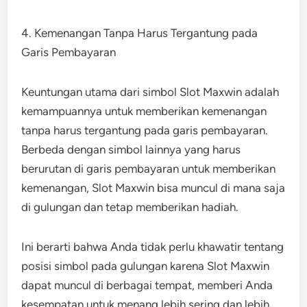
4. Kemenangan Tanpa Harus Tergantung pada
Garis Pembayaran
Keuntungan utama dari simbol Slot Maxwin adalah
kemampuannya untuk memberikan kemenangan
tanpa harus tergantung pada garis pembayaran.
Berbeda dengan simbol lainnya yang harus
berurutan di garis pembayaran untuk memberikan
kemenangan, Slot Maxwin bisa muncul di mana saja
di gulungan dan tetap memberikan hadiah.
Ini berarti bahwa Anda tidak perlu khawatir tentang
posisi simbol pada gulungan karena Slot Maxwin
dapat muncul di berbagai tempat, memberi Anda
kesempatan untuk menang lebih sering dan lebih