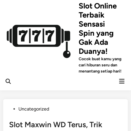
Skip
Slot Online
to
Terbaik
content
Sensasi
Spin yang
Gak Ada
Duanya!
Cocok buat kamu yang
cari hiburan seru dan
menantang setiap hari!
Mai
Men
Posted
Uncategorized
in
Slot Maxwin WD Terus, Trik