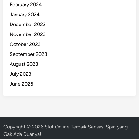
February 2024
January 2024
December 2023
November 2023
October 2023
September 2023
August 2023
July 2023
June 2023
Copyright © 2026
Slot Online Terbaik Sensasi Spin yang
Gak Ada Duanya!
.