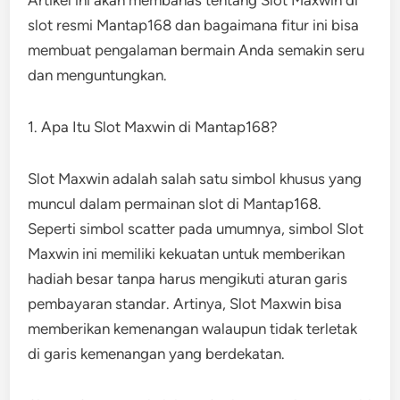
Artikel ini akan membahas tentang Slot Maxwin di
slot resmi Mantap168 dan bagaimana fitur ini bisa
membuat pengalaman bermain Anda semakin seru
dan menguntungkan.
1. Apa Itu Slot Maxwin di Mantap168?
Slot Maxwin adalah salah satu simbol khusus yang
muncul dalam permainan slot di Mantap168.
Seperti simbol scatter pada umumnya, simbol Slot
Maxwin ini memiliki kekuatan untuk memberikan
hadiah besar tanpa harus mengikuti aturan garis
pembayaran standar. Artinya, Slot Maxwin bisa
memberikan kemenangan walaupun tidak terletak
di garis kemenangan yang berdekatan.