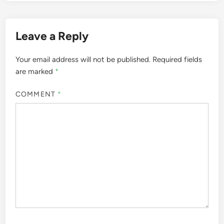
Leave a Reply
Your email address will not be published.
Required fields
are marked
*
COMMENT
*