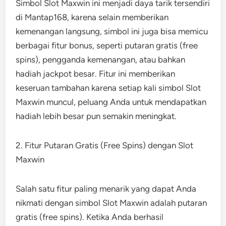
Simbol Slot Maxwin ini menjadi daya tarik tersendiri
di Mantap168, karena selain memberikan
kemenangan langsung, simbol ini juga bisa memicu
berbagai fitur bonus, seperti putaran gratis (free
spins), pengganda kemenangan, atau bahkan
hadiah jackpot besar. Fitur ini memberikan
keseruan tambahan karena setiap kali simbol Slot
Maxwin muncul, peluang Anda untuk mendapatkan
hadiah lebih besar pun semakin meningkat.
2. Fitur Putaran Gratis (Free Spins) dengan Slot
Maxwin
Salah satu fitur paling menarik yang dapat Anda
nikmati dengan simbol Slot Maxwin adalah putaran
gratis (free spins). Ketika Anda berhasil