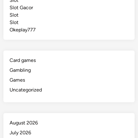
Slot
Slot Gacor
Slot
Slot
Okeplay777
Card games
Gambling
Games
Uncategorized
August 2026
July 2026