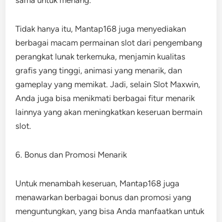
sama untuk menang.
Tidak hanya itu, Mantap168 juga menyediakan
berbagai macam permainan slot dari pengembang
perangkat lunak terkemuka, menjamin kualitas
grafis yang tinggi, animasi yang menarik, dan
gameplay yang memikat. Jadi, selain Slot Maxwin,
Anda juga bisa menikmati berbagai fitur menarik
lainnya yang akan meningkatkan keseruan bermain
slot.
6. Bonus dan Promosi Menarik
Untuk menambah keseruan, Mantap168 juga
menawarkan berbagai bonus dan promosi yang
menguntungkan, yang bisa Anda manfaatkan untuk