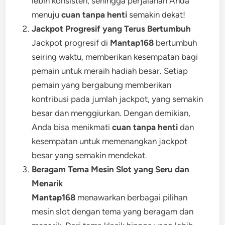
lebih konsisten, sehingga perjalanan Anda
menuju
cuan tanpa henti
semakin dekat!
Jackpot Progresif yang Terus Bertumbuh
Jackpot progresif di
Mantap168
bertumbuh
seiring waktu, memberikan kesempatan bagi
pemain untuk meraih hadiah besar. Setiap
pemain yang bergabung memberikan
kontribusi pada jumlah jackpot, yang semakin
besar dan menggiurkan. Dengan demikian,
Anda bisa menikmati
cuan tanpa henti
dan
kesempatan untuk memenangkan jackpot
besar yang semakin mendekat.
Beragam Tema Mesin Slot yang Seru dan
Menarik
Mantap168
menawarkan berbagai pilihan
mesin slot dengan tema yang beragam dan