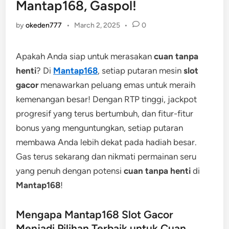
Mantap168, Gaspol!
by
okeden777
•
March 2, 2025
•
0
Apakah Anda siap untuk merasakan
cuan tanpa
henti
? Di
Mantap168
, setiap putaran mesin
slot
gacor
menawarkan peluang emas untuk meraih
kemenangan besar! Dengan RTP tinggi, jackpot
progresif yang terus bertumbuh, dan fitur-fitur
bonus yang menguntungkan, setiap putaran
membawa Anda lebih dekat pada hadiah besar.
Gas terus sekarang dan nikmati permainan seru
yang penuh dengan potensi
cuan tanpa henti
di
Mantap168
!
Mengapa Mantap168 Slot Gacor
Menjadi Pilihan Terbaik untuk Cuan