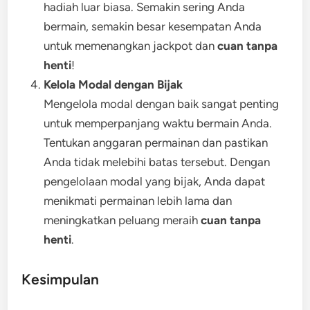
hadiah luar biasa. Semakin sering Anda
bermain, semakin besar kesempatan Anda
untuk memenangkan jackpot dan
cuan tanpa
henti
!
Kelola Modal dengan Bijak
Mengelola modal dengan baik sangat penting
untuk memperpanjang waktu bermain Anda.
Tentukan anggaran permainan dan pastikan
Anda tidak melebihi batas tersebut. Dengan
pengelolaan modal yang bijak, Anda dapat
menikmati permainan lebih lama dan
meningkatkan peluang meraih
cuan tanpa
henti
.
Kesimpulan