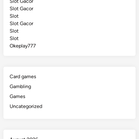
Slot Gacor
Slot Gacor
Slot
Slot Gacor
Slot
Slot
Okeplay777
Card games
Gambling
Games
Uncategorized