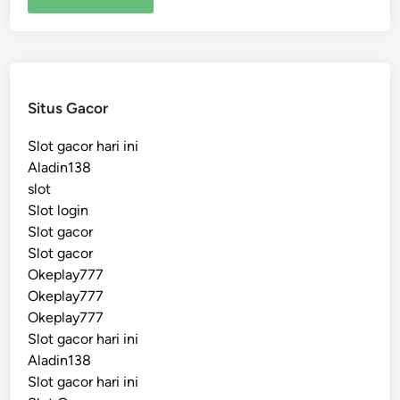
Situs Gacor
Slot gacor hari ini
Aladin138
slot
Slot login
Slot gacor
Slot gacor
Okeplay777
Okeplay777
Okeplay777
Slot gacor hari ini
Aladin138
Slot gacor hari ini