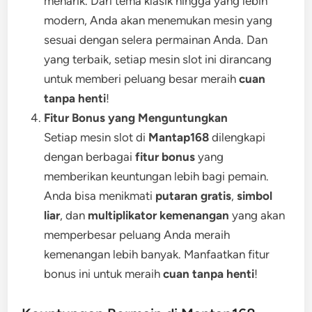
menarik. Dari tema klasik hingga yang lebih
modern, Anda akan menemukan mesin yang
sesuai dengan selera permainan Anda. Dan
yang terbaik, setiap mesin slot ini dirancang
untuk memberi peluang besar meraih
cuan
tanpa henti
!
Fitur Bonus yang Menguntungkan
Setiap mesin slot di
Mantap168
dilengkapi
dengan berbagai
fitur bonus
yang
memberikan keuntungan lebih bagi pemain.
Anda bisa menikmati
putaran gratis
,
simbol
liar
, dan
multiplikator kemenangan
yang akan
memperbesar peluang Anda meraih
kemenangan lebih banyak. Manfaatkan fitur
bonus ini untuk meraih
cuan tanpa henti
!