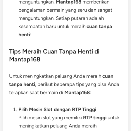
menguntungkan,
Mantap168
memberikan
pengalaman bermain yang seru dan sangat
menguntungkan. Setiap putaran adalah
kesempatan baru untuk meraih
cuan tanpa
henti
!
Tips Meraih Cuan Tanpa Henti di
Mantap168
Untuk meningkatkan peluang Anda meraih
cuan
tanpa henti
, berikut beberapa tips yang bisa Anda
terapkan saat bermain di
Mantap168
:
Pilih Mesin Slot dengan RTP Tinggi
Pilih mesin slot yang memiliki
RTP tinggi
untuk
meningkatkan peluang Anda meraih