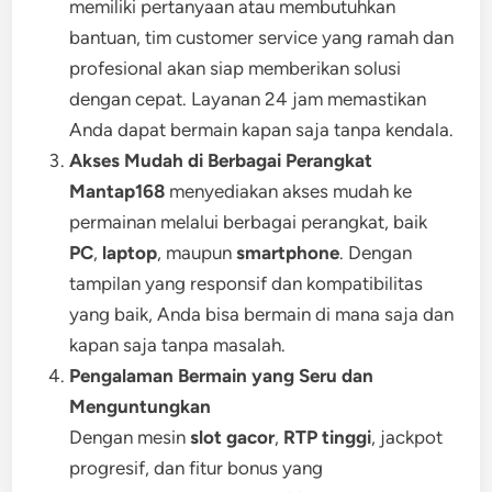
memiliki pertanyaan atau membutuhkan
bantuan, tim customer service yang ramah dan
profesional akan siap memberikan solusi
dengan cepat. Layanan 24 jam memastikan
Anda dapat bermain kapan saja tanpa kendala.
Akses Mudah di Berbagai Perangkat
Mantap168
menyediakan akses mudah ke
permainan melalui berbagai perangkat, baik
PC
,
laptop
, maupun
smartphone
. Dengan
tampilan yang responsif dan kompatibilitas
yang baik, Anda bisa bermain di mana saja dan
kapan saja tanpa masalah.
Pengalaman Bermain yang Seru dan
Menguntungkan
Dengan mesin
slot gacor
,
RTP tinggi
, jackpot
progresif, dan fitur bonus yang