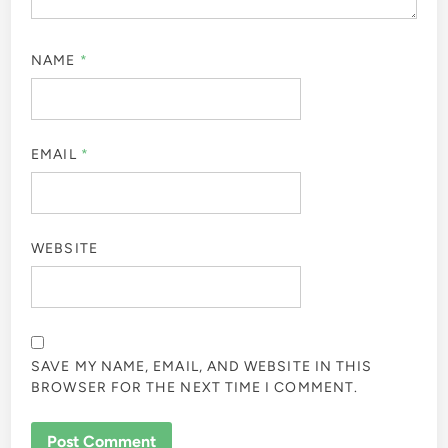
NAME
*
EMAIL
*
WEBSITE
SAVE MY NAME, EMAIL, AND WEBSITE IN THIS
BROWSER FOR THE NEXT TIME I COMMENT.