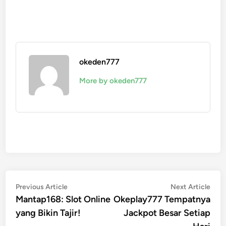
okeden777
More by okeden777
Post
Previous
Nex
Previous Article
Next Article
article:
artic
Mantap168: Slot Online
Okeplay777 Tempatnya
navigation
yang Bikin Tajir!
Jackpot Besar Setiap