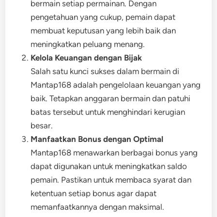
bermain setiap permainan. Dengan
pengetahuan yang cukup, pemain dapat
membuat keputusan yang lebih baik dan
meningkatkan peluang menang.
Kelola Keuangan dengan Bijak
Salah satu kunci sukses dalam bermain di
Mantap168 adalah pengelolaan keuangan yang
baik. Tetapkan anggaran bermain dan patuhi
batas tersebut untuk menghindari kerugian
besar.
Manfaatkan Bonus dengan Optimal
Mantap168 menawarkan berbagai bonus yang
dapat digunakan untuk meningkatkan saldo
pemain. Pastikan untuk membaca syarat dan
ketentuan setiap bonus agar dapat
memanfaatkannya dengan maksimal.