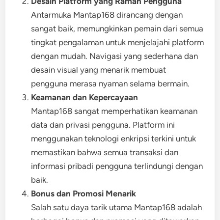
Desain Platform yang Ramah Pengguna
Antarmuka Mantap168 dirancang dengan
sangat baik, memungkinkan pemain dari semua
tingkat pengalaman untuk menjelajahi platform
dengan mudah. Navigasi yang sederhana dan
desain visual yang menarik membuat
pengguna merasa nyaman selama bermain.
Keamanan dan Kepercayaan
Mantap168 sangat memperhatikan keamanan
data dan privasi pengguna. Platform ini
menggunakan teknologi enkripsi terkini untuk
memastikan bahwa semua transaksi dan
informasi pribadi pengguna terlindungi dengan
baik.
Bonus dan Promosi Menarik
Salah satu daya tarik utama Mantap168 adalah