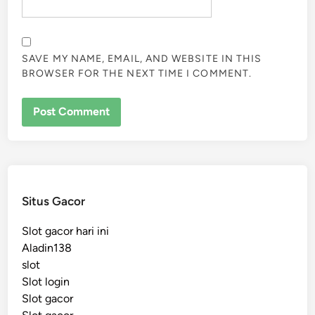
SAVE MY NAME, EMAIL, AND WEBSITE IN THIS
BROWSER FOR THE NEXT TIME I COMMENT.
Situs Gacor
Slot gacor hari ini
Aladin138
slot
Slot login
Slot gacor