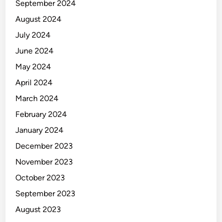
September 2024
August 2024
July 2024
June 2024
May 2024
April 2024
March 2024
February 2024
January 2024
December 2023
November 2023
October 2023
September 2023
August 2023