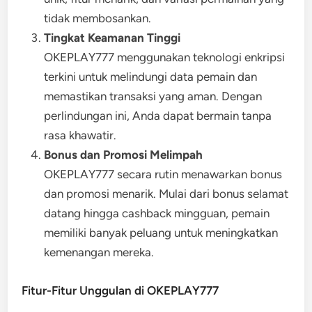
tidak membosankan.
Tingkat Keamanan Tinggi
OKEPLAY777 menggunakan teknologi enkripsi
terkini untuk melindungi data pemain dan
memastikan transaksi yang aman. Dengan
perlindungan ini, Anda dapat bermain tanpa
rasa khawatir.
Bonus dan Promosi Melimpah
OKEPLAY777 secara rutin menawarkan bonus
dan promosi menarik. Mulai dari bonus selamat
datang hingga cashback mingguan, pemain
memiliki banyak peluang untuk meningkatkan
kemenangan mereka.
Fitur-Fitur Unggulan di OKEPLAY777