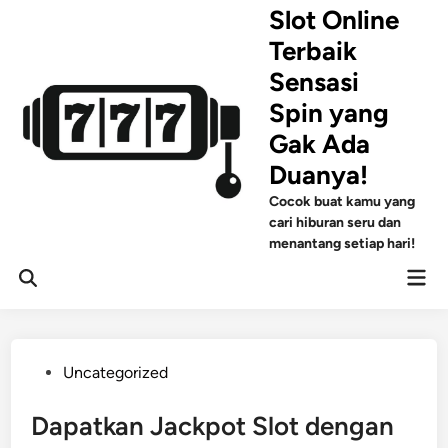
Skip
Slot Online
to
Terbaik
content
Sensasi
Spin yang
Gak Ada
Duanya!
Cocok buat kamu yang
cari hiburan seru dan
menantang setiap hari!
Mai
Men
Posted
Uncategorized
in
Dapatkan Jackpot Slot dengan