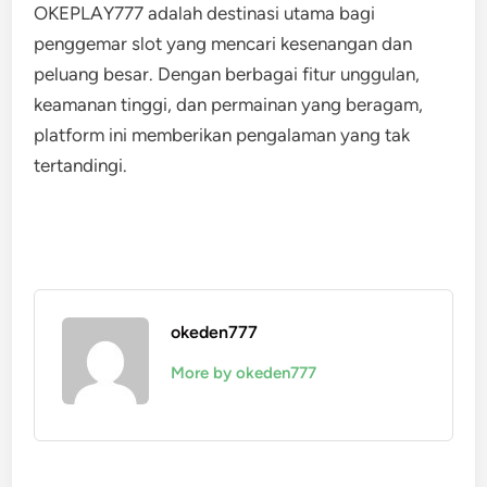
OKEPLAY777 adalah destinasi utama bagi
penggemar slot yang mencari kesenangan dan
peluang besar. Dengan berbagai fitur unggulan,
keamanan tinggi, dan permainan yang beragam,
platform ini memberikan pengalaman yang tak
tertandingi.
okeden777
More by okeden777