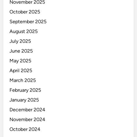
November 2025
October 2025
September 2025
August 2025
July 2025
June 2025
May 2025
April 2025
March 2025
February 2025
January 2025
December 2024
November 2024
October 2024