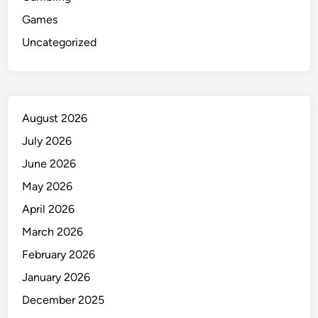
Games
Uncategorized
August 2026
July 2026
June 2026
May 2026
April 2026
March 2026
February 2026
January 2026
December 2025