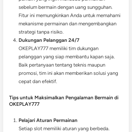
sebelum bermain dengan uang sungguhan.
Fitur ini memungkinkan Anda untuk memahami
mekanisme permainan dan mengembangkan
strategi tanpa risiko.
Dukungan Pelanggan 24/7
OKEPLAY777 memiliki tim dukungan
pelanggan yang siap membantu kapan saja.
Baik pertanyaan tentang teknis maupun
promosi, tim ini akan memberikan solusi yang
cepat dan efektif.
Tips untuk Maksimalkan Pengalaman Bermain di
OKEPLAY777
Pelajari Aturan Permainan
Setiap slot memiliki aturan yang berbeda.