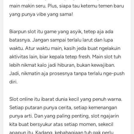
main makin seru. Plus, siapa tau ketemu temen baru
yang punya vibe yang sama!
Biarpun slot itu game yang asyik, tetep aja ada
batasnya. Jangan sampai terlalu larut dan lupa
waktu. Atur waktu main, kasih jeda buat ngelakuin
aktivitas lain, biar kepala tetep fresh. Main slot tuh
lebih nikmat kalo jadi hiburan, bukan kewajiban.
Jadi, nikmatin aja prosesnya tanpa terlalu nge-push
diri.
Slot online itu ibarat dunia kecil yang penuh warna.
Setiap putaran punya cerita, setiap kemenangan
punya arti. Dan yang paling penting, slot ngajarin
kita buat bersyukur atas setiap momen, sekecil
apapun itu. Kadang, kebahagiaan tuh gak perlu