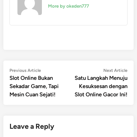
More by okeden777
Post
Previous
Nex
Previous Article
Next Article
article:
artic
Slot Online Bukan
Satu Langkah Menuju
navigation
Sekadar Game, Tapi
Kesuksesan dengan
Mesin Cuan Sejati!
Slot Online Gacor Ini!
Leave a Reply