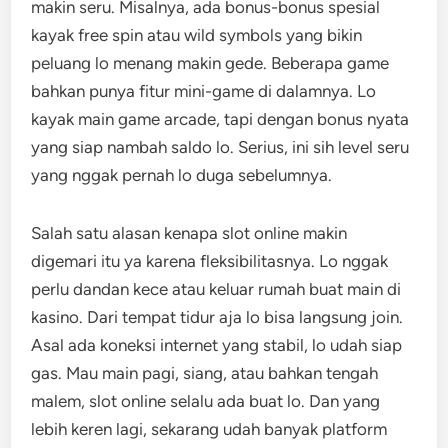
makin seru. Misalnya, ada bonus-bonus spesial
kayak free spin atau wild symbols yang bikin
peluang lo menang makin gede. Beberapa game
bahkan punya fitur mini-game di dalamnya. Lo
kayak main game arcade, tapi dengan bonus nyata
yang siap nambah saldo lo. Serius, ini sih level seru
yang nggak pernah lo duga sebelumnya.
Salah satu alasan kenapa slot online makin
digemari itu ya karena fleksibilitasnya. Lo nggak
perlu dandan kece atau keluar rumah buat main di
kasino. Dari tempat tidur aja lo bisa langsung join.
Asal ada koneksi internet yang stabil, lo udah siap
gas. Mau main pagi, siang, atau bahkan tengah
malem, slot online selalu ada buat lo. Dan yang
lebih keren lagi, sekarang udah banyak platform