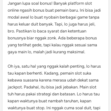
Jangan lupa soal bonus! Banyak platform slot
online ngasih bonus buat pemain baru. Ini bisa jadi
modal awal lo buat nyobain berbagai game tanpa
harus keluar duit banyak. Tapi, lo juga harus jeli,
bro. Pastikan lo baca syarat dan ketentuan
bonusnya biar nggak zonk. Ada beberapa bonus
yang terlihat gede, tapi kalau nggak sesuai sama
gaya main lo, malah jadi kurang maksimal.
Oh iya, satu hal yang nggak kalah penting, lo harus
tau kapan berhenti. Kadang, pemain slot suka
kebawa suasana karena merasa udah dekat sama
jackpot. Padahal, itu bisa jadi jebakan. Main slot
tuh harus pakai strategi dan batasan. Lo harus tau
kapan waktunya buat nambah taruhan, kapan
waktunya buat stop. Ini nggak cuma soal duit, tapi