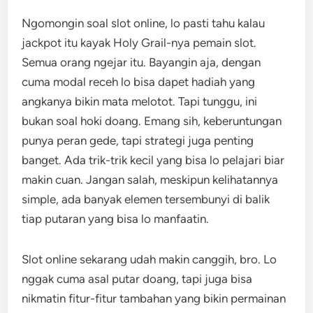
Ngomongin soal slot online, lo pasti tahu kalau
jackpot itu kayak Holy Grail-nya pemain slot.
Semua orang ngejar itu. Bayangin aja, dengan
cuma modal receh lo bisa dapet hadiah yang
angkanya bikin mata melotot. Tapi tunggu, ini
bukan soal hoki doang. Emang sih, keberuntungan
punya peran gede, tapi strategi juga penting
banget. Ada trik-trik kecil yang bisa lo pelajari biar
makin cuan. Jangan salah, meskipun kelihatannya
simple, ada banyak elemen tersembunyi di balik
tiap putaran yang bisa lo manfaatin.
Slot online sekarang udah makin canggih, bro. Lo
nggak cuma asal putar doang, tapi juga bisa
nikmatin fitur-fitur tambahan yang bikin permainan