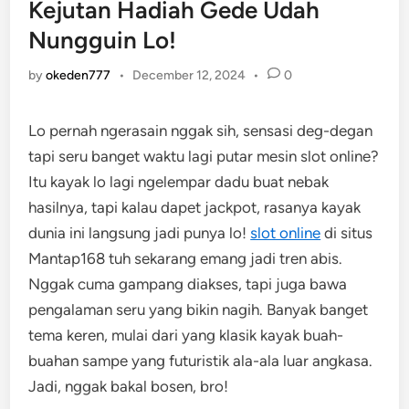
Kejutan Hadiah Gede Udah
Nungguin Lo!
by
okeden777
•
December 12, 2024
•
0
Lo pernah ngerasain nggak sih, sensasi deg-degan
tapi seru banget waktu lagi putar mesin slot online?
Itu kayak lo lagi ngelempar dadu buat nebak
hasilnya, tapi kalau dapet jackpot, rasanya kayak
dunia ini langsung jadi punya lo!
slot online
di situs
Mantap168 tuh sekarang emang jadi tren abis.
Nggak cuma gampang diakses, tapi juga bawa
pengalaman seru yang bikin nagih. Banyak banget
tema keren, mulai dari yang klasik kayak buah-
buahan sampe yang futuristik ala-ala luar angkasa.
Jadi, nggak bakal bosen, bro!