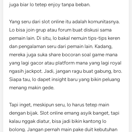
juga biar lo tetep enjoy tanpa beban.
Yang seru dari slot online itu adalah komunitasnya.
Lo bisa join grup atau forum buat diskusi sama
pemain lain. Di situ, lo bakal nemuin tips-tips keren
dan pengalaman seru dari pemain lain. Kadang,
mereka juga suka share bocoran soal game mana
yang lagi gacor atau platform mana yang lagi royal
ngasih jackpot. Jadi, jangan ragu buat gabung, bro.
Siapa tau, lo dapet insight baru yang bikin peluang
menang makin gede.
Tapi inget, meskipun seru, lo harus tetep main
dengan bijak. Slot online emang asyik banget, tapi
kalau nggak diatur, bisa jadi bikin kantong lo
bolong. Jangan pernah main pake duit kebutuhan