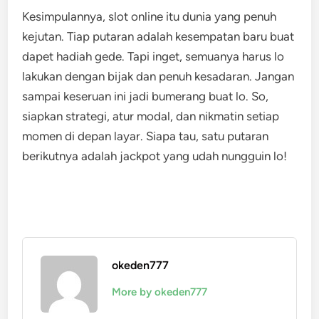
Kesimpulannya, slot online itu dunia yang penuh
kejutan. Tiap putaran adalah kesempatan baru buat
dapet hadiah gede. Tapi inget, semuanya harus lo
lakukan dengan bijak dan penuh kesadaran. Jangan
sampai keseruan ini jadi bumerang buat lo. So,
siapkan strategi, atur modal, dan nikmatin setiap
momen di depan layar. Siapa tau, satu putaran
berikutnya adalah jackpot yang udah nungguin lo!
okeden777
More by okeden777