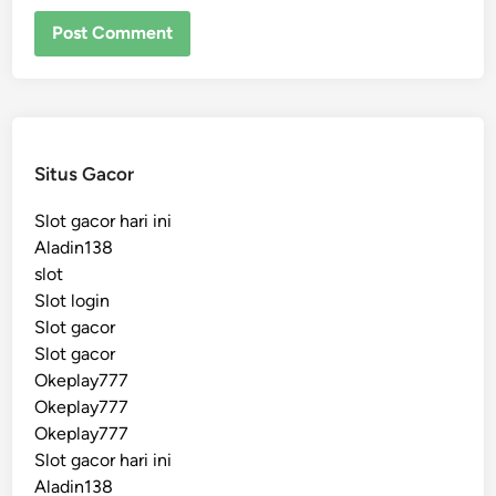
Situs Gacor
Slot gacor hari ini
Aladin138
slot
Slot login
Slot gacor
Slot gacor
Okeplay777
Okeplay777
Okeplay777
Slot gacor hari ini
Aladin138