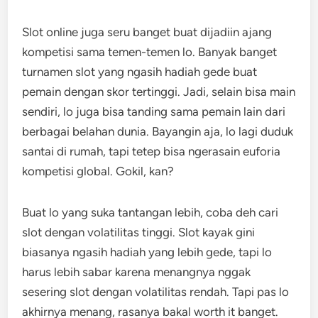
Slot online juga seru banget buat dijadiin ajang
kompetisi sama temen-temen lo. Banyak banget
turnamen slot yang ngasih hadiah gede buat
pemain dengan skor tertinggi. Jadi, selain bisa main
sendiri, lo juga bisa tanding sama pemain lain dari
berbagai belahan dunia. Bayangin aja, lo lagi duduk
santai di rumah, tapi tetep bisa ngerasain euforia
kompetisi global. Gokil, kan?
Buat lo yang suka tantangan lebih, coba deh cari
slot dengan volatilitas tinggi. Slot kayak gini
biasanya ngasih hadiah yang lebih gede, tapi lo
harus lebih sabar karena menangnya nggak
sesering slot dengan volatilitas rendah. Tapi pas lo
akhirnya menang, rasanya bakal worth it banget.