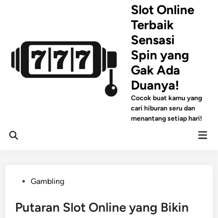
Skip
Slot Online
to
Terbaik
content
Sensasi
Spin yang
Gak Ada
Duanya!
Cocok buat kamu yang
cari hiburan seru dan
menantang setiap hari!
Mai
Men
Posted
Gambling
in
Putaran Slot Online yang Bikin