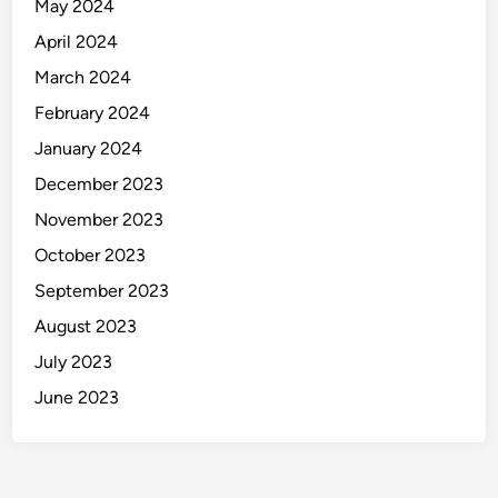
May 2024
April 2024
March 2024
February 2024
January 2024
December 2023
November 2023
October 2023
September 2023
August 2023
July 2023
June 2023