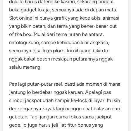
dulu lo harus dateng ke kasino, sekarang tinggal
buka gadget lo aja, semuanya ada di depan mata.
Slot online ini punya grafik yang kece abis, animasi
yang bikin betah, dan tema yang bener-bener out
of the box. Mulai dari tema hutan belantara,
mitologi kuno, sampe kehidupan luar angkasa,
semuanya bisa lo explore. Ini nih yang bikin lo
nggak bakal bosen meskipun putarannya nggak
selalu menang.
Pas lagi putar-putar reel, pasti ada momen di mana
jantung lo berdebar nggak karuan. Apalagi pas
simbol jackpot udah hampir ke-lock di layar. Itu sih
deg-degannya kayak lagi nunggu chat balasan dari
gebetan. Tapi jangan cuma fokus sama jackpot
gede, lo juga harus jeli liat fitur bonus yang