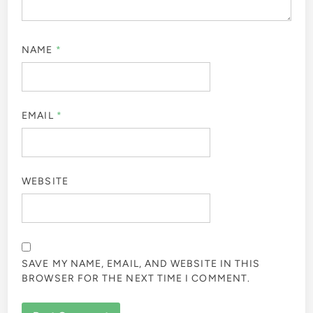
NAME
*
EMAIL
*
WEBSITE
SAVE MY NAME, EMAIL, AND WEBSITE IN THIS
BROWSER FOR THE NEXT TIME I COMMENT.