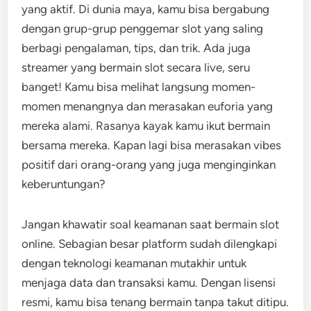
yang aktif. Di dunia maya, kamu bisa bergabung
dengan grup-grup penggemar slot yang saling
berbagi pengalaman, tips, dan trik. Ada juga
streamer yang bermain slot secara live, seru
banget! Kamu bisa melihat langsung momen-
momen menangnya dan merasakan euforia yang
mereka alami. Rasanya kayak kamu ikut bermain
bersama mereka. Kapan lagi bisa merasakan vibes
positif dari orang-orang yang juga menginginkan
keberuntungan?
Jangan khawatir soal keamanan saat bermain slot
online. Sebagian besar platform sudah dilengkapi
dengan teknologi keamanan mutakhir untuk
menjaga data dan transaksi kamu. Dengan lisensi
resmi, kamu bisa tenang bermain tanpa takut ditipu.