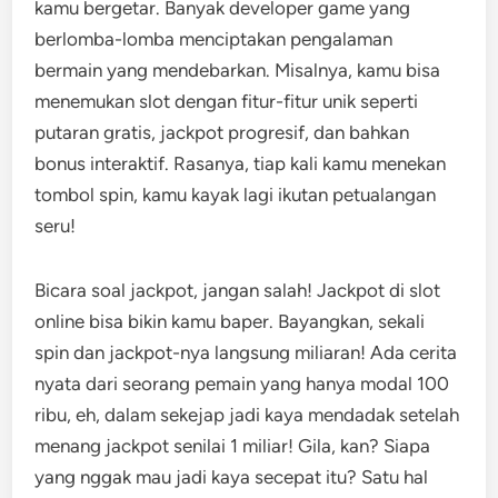
kamu bergetar. Banyak developer game yang
berlomba-lomba menciptakan pengalaman
bermain yang mendebarkan. Misalnya, kamu bisa
menemukan slot dengan fitur-fitur unik seperti
putaran gratis, jackpot progresif, dan bahkan
bonus interaktif. Rasanya, tiap kali kamu menekan
tombol spin, kamu kayak lagi ikutan petualangan
seru!
Bicara soal jackpot, jangan salah! Jackpot di slot
online bisa bikin kamu baper. Bayangkan, sekali
spin dan jackpot-nya langsung miliaran! Ada cerita
nyata dari seorang pemain yang hanya modal 100
ribu, eh, dalam sekejap jadi kaya mendadak setelah
menang jackpot senilai 1 miliar! Gila, kan? Siapa
yang nggak mau jadi kaya secepat itu? Satu hal