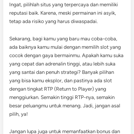
Ingat, pilihlah situs yang terpercaya dan memiliki
reputasi baik. Karena, meski permainan ini asyik,
tetap ada risiko yang harus diwaspadai.
Sekarang, bagi kamu yang baru mau coba-coba,
ada baiknya kamu mulai dengan memilih slot yang
cocok dengan gaya bermainmu. Apakah kamu suka
yang cepat dan adrenalin tinggi, atau lebih suka
yang santai dan penuh strategi? Banyak pilihan
yang bisa kamu eksplor, dan pastinya ada slot
dengan tingkat RTP (Return to Player) yang
menggiurkan. Semakin tinggi RTP-nya, semakin
besar peluangmu untuk menang. Jadi, jangan asal
pilih, ya!
Jangan lupa juga untuk memanfaatkan bonus dan