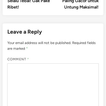
Selalu Tebal! Gak Pake
Paling Gacor untuk
Ribet!
Untung Maksimal!
Leave a Reply
Your email address will not be published.
Required fields
are marked
*
COMMENT
*