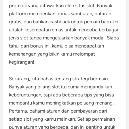
promosi yang ditawarkan oleh situs slot. Banyak
platform memberikan bonus sambutan, putaran
gratis, dan bahkan cashback untuk pemain baru. Ini
adalah kesempatan emas untuk mencoba berbagai
jenis slot tanpa mengeluarkan banyak modal. Siapa
tahu, dari bonus ini, kamu bisa mendapatkan
kemenangan yang bikin kamu melompat
kegirangan!
Sekarang, kita bahas tentang strategi bermain.
Banyak yang bilang slot itu cuma mengandalkan
keberuntungan, tapi ada beberapa tips yang bisa
membantu kamu meningkatkan peluang menang.
Pertama, pahami aturan dan pembayaran dari
setiap slot yang kamu mainkan. Setiap permainan
punya aturan yang berbeda, dan ini penting untuk