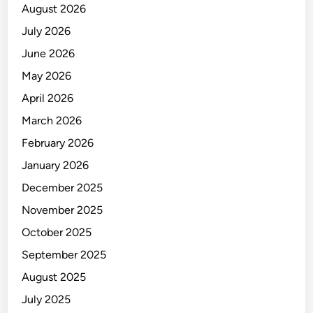
August 2026
July 2026
June 2026
May 2026
April 2026
March 2026
February 2026
January 2026
December 2025
November 2025
October 2025
September 2025
August 2025
July 2025