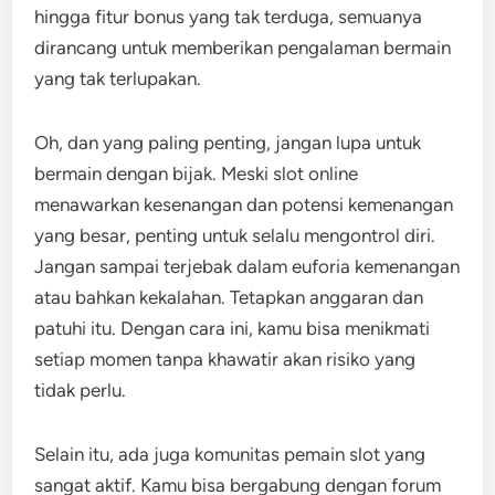
hingga fitur bonus yang tak terduga, semuanya
dirancang untuk memberikan pengalaman bermain
yang tak terlupakan.
Oh, dan yang paling penting, jangan lupa untuk
bermain dengan bijak. Meski slot online
menawarkan kesenangan dan potensi kemenangan
yang besar, penting untuk selalu mengontrol diri.
Jangan sampai terjebak dalam euforia kemenangan
atau bahkan kekalahan. Tetapkan anggaran dan
patuhi itu. Dengan cara ini, kamu bisa menikmati
setiap momen tanpa khawatir akan risiko yang
tidak perlu.
Selain itu, ada juga komunitas pemain slot yang
sangat aktif. Kamu bisa bergabung dengan forum