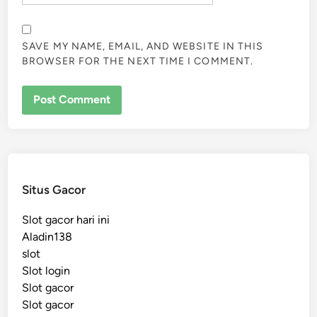
SAVE MY NAME, EMAIL, AND WEBSITE IN THIS
BROWSER FOR THE NEXT TIME I COMMENT.
Situs Gacor
Slot gacor hari ini
Aladin138
slot
Slot login
Slot gacor
Slot gacor