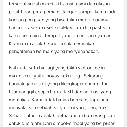
tersebut sudah memiliki lisensi resmi dan ulasan
positif dari para pemain. Jangan sampai kamu jadi
korban penipuan yang bisa bikin mood mainmu
hancur. Lakukan riset kecil-kecilan, dan pastikan
kamu bermain di tempat yang aman dan nyaman.
Keamanan adalah kunci untuk merasakan
pengalaman bermain yang menyenangkan.
Nah, ada satu hal lagi yang bikin slot online ini
makin seru, yaitu inovasi teknologi. Sekarang,
banyak game slot yang dilengkapi dengan fitur-
fitur canggih, seperti grafik 3D dan animasi yang
memukau. Kamu tidak hanya bermain, tapi juga
menyaksikan sebuah karya seni yang bergerak.
Setiap putaran adalah petualangan baru yang siap
untuk dijelajahi. Dari simbol-simbol yang berputar,