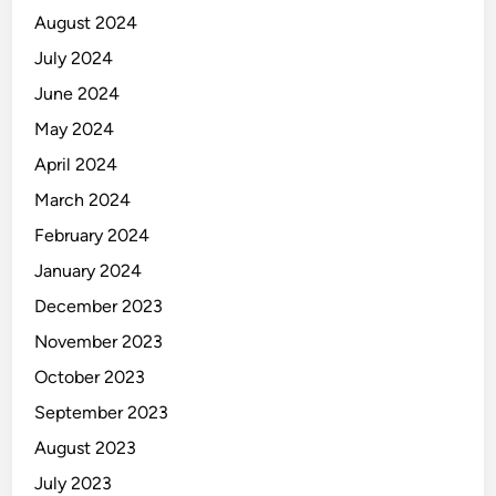
August 2024
July 2024
June 2024
May 2024
April 2024
March 2024
February 2024
January 2024
December 2023
November 2023
October 2023
September 2023
August 2023
July 2023