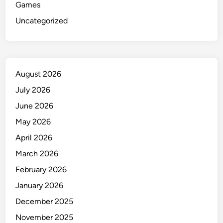
Games
Uncategorized
August 2026
July 2026
June 2026
May 2026
April 2026
March 2026
February 2026
January 2026
December 2025
November 2025