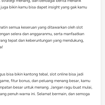
u, strategi menang, dan berbagai berita menarik
i juga bikin kamu bisa dapet insight yang gak kamu
atin semua keseruan yang ditawarkan oleh slot
 dengan selera dan anggaranmu, serta manfaatkan
 yang tepat dan keberuntungan yang mendukung,
a!
us bisa bikin kantong tebal, slot online bisa jadi
 game, fitur bonus, dan peluang menang besar, kamu
empatan besar untuk menang. Jangan ragu buat mulai,
 yang penuh warna ini. Selamat bermain, dan semoga