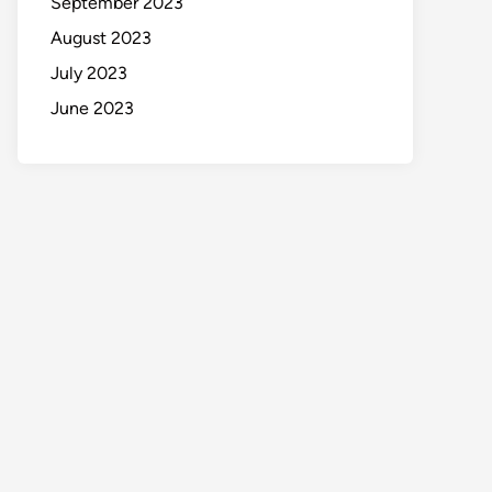
September 2023
August 2023
July 2023
June 2023