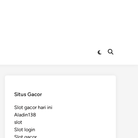
Situs Gacor
Slot gacor hari ini
Aladin138
slot
Slot login
Slot gacor