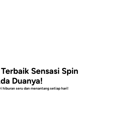
 Terbaik Sensasi Spin
da Duanya!
 hiburan seru dan menantang setiap hari!