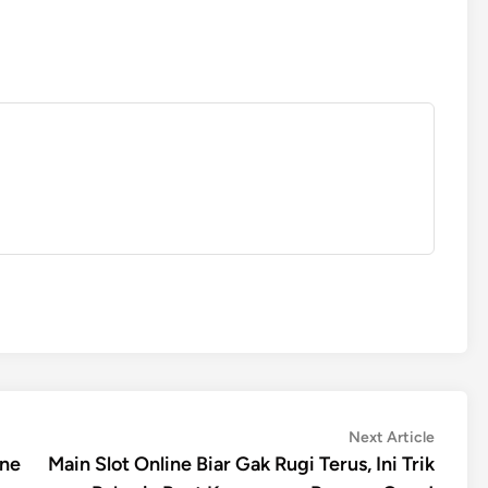
Next
Next Article
article:
ine
Main Slot Online Biar Gak Rugi Terus, Ini Trik