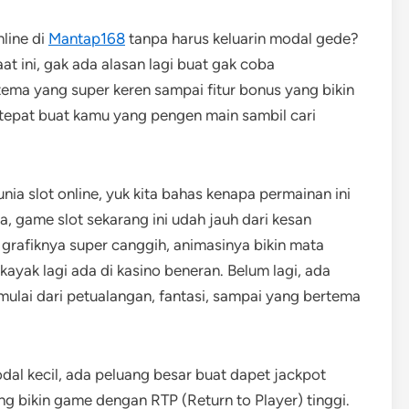
nline di
Mantap168
tanpa harus keluarin modal gede?
t ini, gak ada alasan lagi buat gak coba
 tema yang super keren sampai fitur bonus yang bikin
n tepat buat kamu yang pengen main sambil cari
ia slot online, yuk kita bahas kenapa permainan ini
, game slot sekarang ini udah jauh dari kesan
grafiknya super canggih, animasinya bikin mata
kayak lagi ada di kasino beneran. Belum lagi, ada
 mulai dari petualangan, fantasi, sampai yang bertema
al kecil, ada peluang besar buat dapet jackpot
ng bikin game dengan RTP (Return to Player) tinggi.