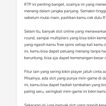
RTP ini penting banget, soalnya ini yang me
menang dalam jangka panjang. Semakin tinggi
sebelum mulai main, pastikan kamu cek dulu R
Selain itu, banyak slot online yang menawarkan
round, sampai multipliers yang bisa bikin ke
yang ngasih kamu free spins setiap kali kamu 
ini, kamu bisa dapet peluang menang tanpa h
beruntung, bisa aja dapet kemenangan besar dar
Fitur lain yang sering bikin player jatuh cint
Misalnya, ada slot yang punya mini-game di d
ini, kamu bisa dapet hadiah tambahan yang b
paling seru, seringkali mini-game ini bikin ka
Sekarang ini juga banyak slot yang ngasih ke