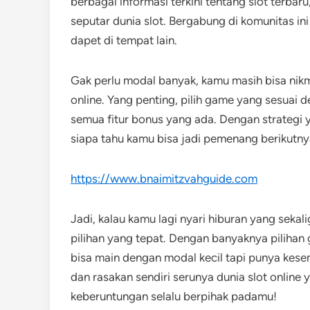
berbagai informasi terkini tentang slot terbar
seputar dunia slot. Bergabung di komunitas in
dapet di tempat lain.
Gak perlu modal banyak, kamu masih bisa nikm
online. Yang penting, pilih game yang sesuai
semua fitur bonus yang ada. Dengan strategi
siapa tahu kamu bisa jadi pemenang berikutny
https://www.bnaimitzvahguide.com
Jadi, kalau kamu lagi nyari hiburan yang sekalig
pilihan yang tepat. Dengan banyaknya pilihan
bisa main dengan modal kecil tapi punya kes
dan rasakan sendiri serunya dunia slot online
keberuntungan selalu berpihak padamu!