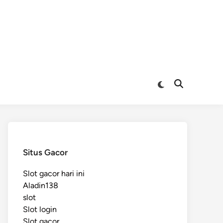
Situs Gacor
Slot gacor hari ini
Aladin138
slot
Slot login
Slot gacor