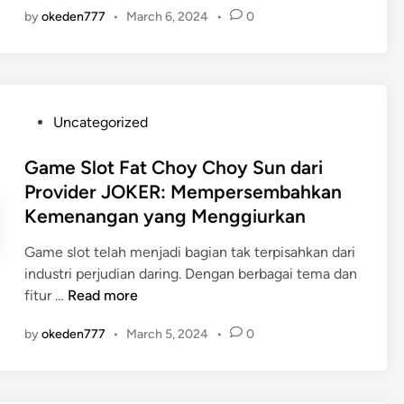
c
by
okeden777
•
March 6, 2024
•
0
m
a
e
n
S
g
l
G
o
u
P
Uncategorized
t
l
o
S
u
s
Game Slot Fat Choy Choy Sun dari
h
n
t
Provider JOKER: Mempersembahkan
o
g
e
Kemenangan yang Menggiurkan
o
a
d
t
n
i
Game slot telah menjadi bagian tak terpisahkan dari
G
d
n
industri perjudian daring. Dengan berbagai tema dan
o
e
G
fitur …
Read more
l
n
a
d
g
by
okeden777
•
March 5, 2024
•
0
m
e
a
e
n
n
S
A
K
l