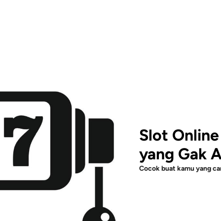
Slot Online
yang Gak A
Cocok buat kamu yang cari