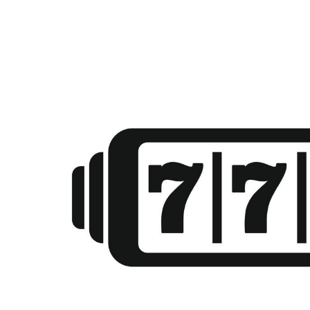
Skip
to
content