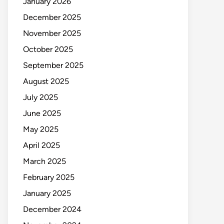
January 2026
December 2025
November 2025
October 2025
September 2025
August 2025
July 2025
June 2025
May 2025
April 2025
March 2025
February 2025
January 2025
December 2024