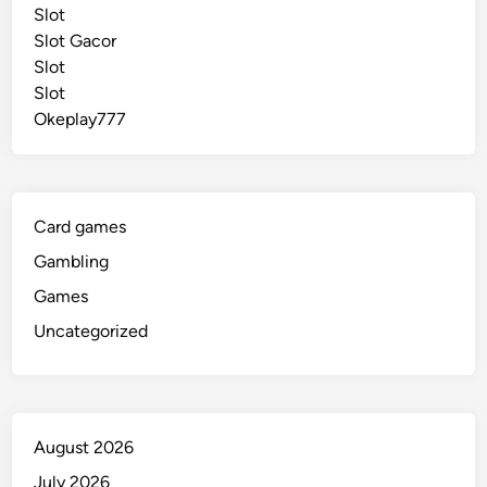
Slot
Slot Gacor
Slot
Slot
Okeplay777
Card games
Gambling
Games
Uncategorized
August 2026
July 2026