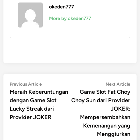
okeden777
More by okeden777
Post
Previous
Nex
Previous Article
Next Article
article:
artic
Meraih Keberuntungan
Game Slot Fat Choy
navigation
dengan Game Slot
Choy Sun dari Provider
Lucky Streak dari
JOKER:
Provider JOKER
Mempersembahkan
Kemenangan yang
Menggiurkan