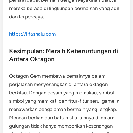
pemain dapat bermain dengan keyakinan bahwa
mereka berada di lingkungan permainan yang adil
dan terpercaya.
https://lifashalu.com
Kesimpulan: Meraih Keberuntungan di
Antara Oktagon
Octagon Gem membawa pemainnya dalam
perjalanan menyenangkan di antara oktagon
berkilau. Dengan desain yang memukau, simbol-
simbol yang memikat, dan fitur-fitur seru, game ini
menawarkan pengalaman bermain yang lengkap.
Mencari berlian dan batu mulia lainnya di dalam
gulungan tidak hanya memberikan kesenangan