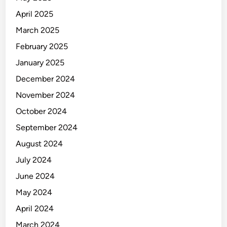
April 2025
March 2025
February 2025
January 2025
December 2024
November 2024
October 2024
September 2024
August 2024
July 2024
June 2024
May 2024
April 2024
March 2024