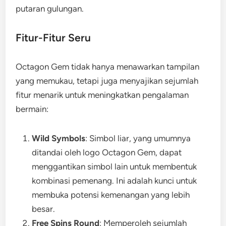
putaran gulungan.
Fitur-Fitur Seru
Octagon Gem tidak hanya menawarkan tampilan
yang memukau, tetapi juga menyajikan sejumlah
fitur menarik untuk meningkatkan pengalaman
bermain:
Wild Symbols
: Simbol liar, yang umumnya
ditandai oleh logo Octagon Gem, dapat
menggantikan simbol lain untuk membentuk
kombinasi pemenang. Ini adalah kunci untuk
membuka potensi kemenangan yang lebih
besar.
Free Spins Round
: Memperoleh sejumlah