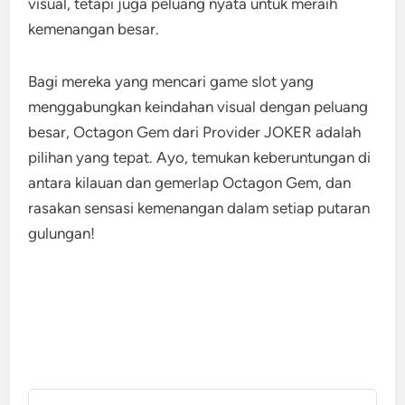
visual, tetapi juga peluang nyata untuk meraih
kemenangan besar.
Bagi mereka yang mencari game slot yang
menggabungkan keindahan visual dengan peluang
besar, Octagon Gem dari Provider JOKER adalah
pilihan yang tepat. Ayo, temukan keberuntungan di
antara kilauan dan gemerlap Octagon Gem, dan
rasakan sensasi kemenangan dalam setiap putaran
gulungan!