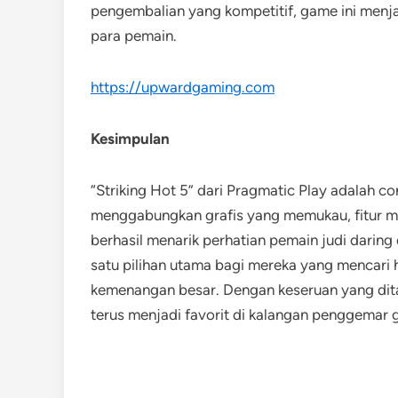
pengembalian yang kompetitif, game ini men
para pemain.
https://upwardgaming.com
Kesimpulan
“Striking Hot 5” dari Pragmatic Play adalah 
menggabungkan grafis yang memukau, fitur me
berhasil menarik perhatian pemain judi daring
satu pilihan utama bagi mereka yang mencari
kemenangan besar. Dengan keseruan yang dita
terus menjadi favorit di kalangan penggemar 