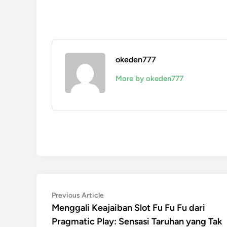
okeden777
More by okeden777
Post
Previous
Previous Article
article:
Menggali Keajaiban Slot Fu Fu Fu dari
navigation
Pragmatic Play: Sensasi Taruhan yang Tak