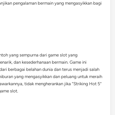
janjikan pengalaman bermain yang mengasyikkan bagi
contoh yang sempurna dari game slot yang
narik, dan kesederhanaan bermain. Game ini
 dari berbagai belahan dunia dan terus menjadi salah
 hiburan yang mengasyikkan dan peluang untuk meraih
warkannya, tidak mengherankan jika “Striking Hot 5”
game slot.