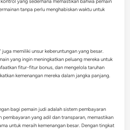
an kontrol yang sederhana memastikan bahwa pemain
ermainan tanpa perlu menghabiskan waktu untuk
” juga memiliki unsur keberuntungan yang besar.
emain yang ingin meningkatkan peluang mereka untuk
tkan fitur-fitur bonus, dan mengelola taruhan
katkan kemenangan mereka dalam jangka panjang.
angan bagi pemain judi adalah sistem pembayaran
n pembayaran yang adil dan transparan, memastikan
ama untuk meraih kemenangan besar. Dengan tingkat