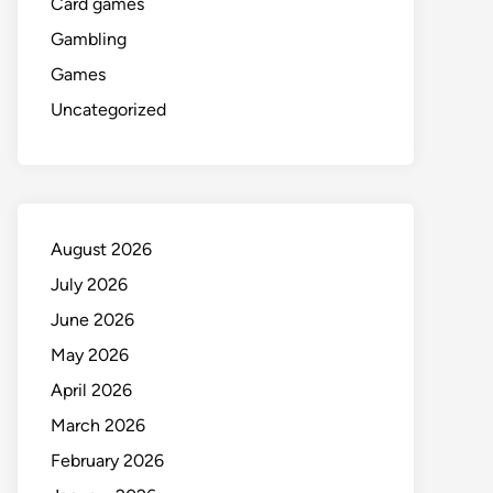
Card games
Gambling
Games
Uncategorized
August 2026
July 2026
June 2026
May 2026
April 2026
March 2026
February 2026