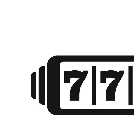
Skip
to
content