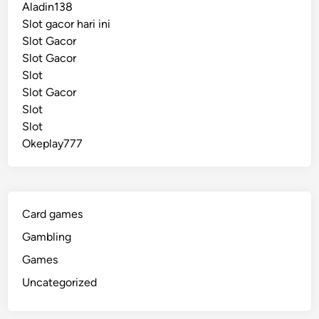
Aladin138
Slot gacor hari ini
Slot Gacor
Slot Gacor
Slot
Slot Gacor
Slot
Slot
Okeplay777
Card games
Gambling
Games
Uncategorized