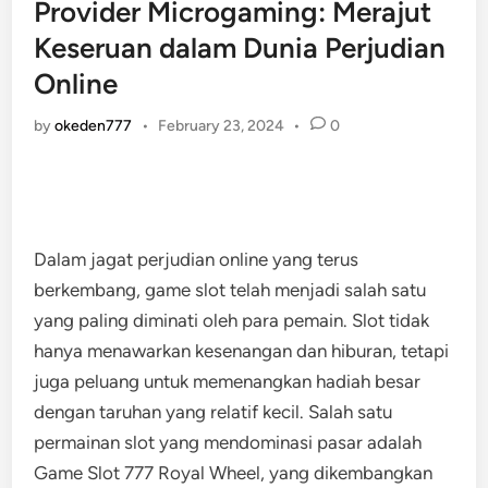
Provider Microgaming: Merajut
Keseruan dalam Dunia Perjudian
Online
by
okeden777
•
February 23, 2024
•
0
Dalam jagat perjudian online yang terus
berkembang, game slot telah menjadi salah satu
yang paling diminati oleh para pemain. Slot tidak
hanya menawarkan kesenangan dan hiburan, tetapi
juga peluang untuk memenangkan hadiah besar
dengan taruhan yang relatif kecil. Salah satu
permainan slot yang mendominasi pasar adalah
Game Slot 777 Royal Wheel, yang dikembangkan