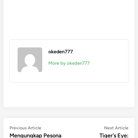
okeden777
More by okeden777
Post
Previous
Nex
Previous Article
Next Article
article:
artic
Mengungkap Pesona
Tiger’s Eye: