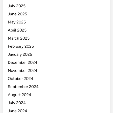
July 2025
June 2025
May 2025
April 2025
March 2025
February 2025
January 2025
December 2024
November 2024
October 2024
September 2024
August 2024
July 2024
June 2024