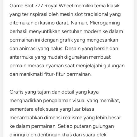
Game Slot 777 Royal Wheel memiliki tema klasik
yang terinspirasi oleh mesin slot tradisional yang
ditemukan di kasino darat. Namun, Microgaming
berhasil menyuntikkan sentuhan modern ke dalam
permainan ini dengan grafik yang mengesankan
dan animasi yang halus. Desain yang bersih dan
antarmuka yang mudah digunakan membuat
pemain merasa nyaman saat menjelajahi gulungan
dan menikmati fitur-fitur permainan.
Grafis yang tajam dan detail yang kaya
menghadirkan pengalaman visual yang memikat,
sementara efek suara yang luar biasa
menambahkan dimensi realisme yang lebih besar
ke dalam permainan. Setiap putaran gulungan
diiringi oleh dentingan khas dan suara efek