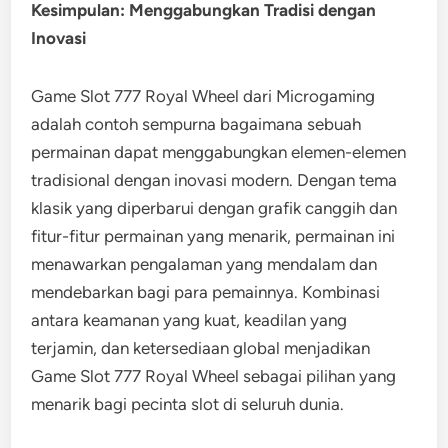
Kesimpulan: Menggabungkan Tradisi dengan
Inovasi
Game Slot 777 Royal Wheel dari Microgaming
adalah contoh sempurna bagaimana sebuah
permainan dapat menggabungkan elemen-elemen
tradisional dengan inovasi modern. Dengan tema
klasik yang diperbarui dengan grafik canggih dan
fitur-fitur permainan yang menarik, permainan ini
menawarkan pengalaman yang mendalam dan
mendebarkan bagi para pemainnya. Kombinasi
antara keamanan yang kuat, keadilan yang
terjamin, dan ketersediaan global menjadikan
Game Slot 777 Royal Wheel sebagai pilihan yang
menarik bagi pecinta slot di seluruh dunia.