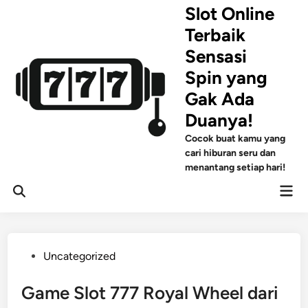
Skip
Slot Online
to
Terbaik
content
Sensasi
Spin yang
Gak Ada
Duanya!
Cocok buat kamu yang
cari hiburan seru dan
menantang setiap hari!
Mai
Men
Posted
Uncategorized
in
Game Slot 777 Royal Wheel dari