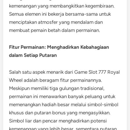
kemenangan yang membangkitkan kegembiraan.
Semua elemen ini bekerja bersama-sama untuk
menciptakan atmosfer yang mendalam dan
membuat pemain betah dalam permainan.
Fitur Permainan: Menghadirkan Kebahagiaan
dalam Setiap Putaran
Salah satu aspek menarik dari Game Slot 777 Royal
Wheel adalah beragam fitur permainannya.
Meskipun memiliki tiga gulungan tradisional,
permainan ini menawarkan banyak peluang untuk
memenangkan hadiah besar melalui simbol-simbol
khusus dan putaran bonus yang mengasyikkan.
Simbol liar dan pencar menghadirkan potensi
kemenangan yang lebih besar, sementara putaran