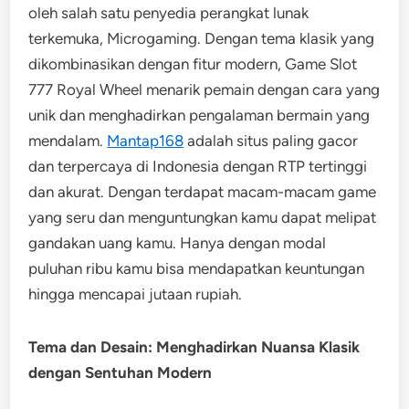
oleh salah satu penyedia perangkat lunak
terkemuka, Microgaming. Dengan tema klasik yang
dikombinasikan dengan fitur modern, Game Slot
777 Royal Wheel menarik pemain dengan cara yang
unik dan menghadirkan pengalaman bermain yang
mendalam.
Mantap168
adalah situs paling gacor
dan terpercaya di Indonesia dengan RTP tertinggi
dan akurat. Dengan terdapat macam-macam game
yang seru dan menguntungkan kamu dapat melipat
gandakan uang kamu. Hanya dengan modal
puluhan ribu kamu bisa mendapatkan keuntungan
hingga mencapai jutaan rupiah.
Tema dan Desain: Menghadirkan Nuansa Klasik
dengan Sentuhan Modern