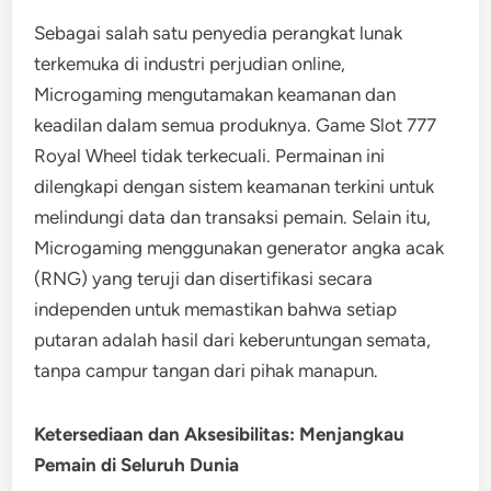
Sebagai salah satu penyedia perangkat lunak
terkemuka di industri perjudian online,
Microgaming mengutamakan keamanan dan
keadilan dalam semua produknya. Game Slot 777
Royal Wheel tidak terkecuali. Permainan ini
dilengkapi dengan sistem keamanan terkini untuk
melindungi data dan transaksi pemain. Selain itu,
Microgaming menggunakan generator angka acak
(RNG) yang teruji dan disertifikasi secara
independen untuk memastikan bahwa setiap
putaran adalah hasil dari keberuntungan semata,
tanpa campur tangan dari pihak manapun.
Ketersediaan dan Aksesibilitas: Menjangkau
Pemain di Seluruh Dunia