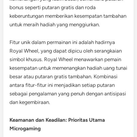
bonus seperti putaran gratis dan roda
keberuntungan memberikan kesempatan tambahan
untuk meraih hadiah yang menggiurkan.
Fitur unik dalam permainan ini adalah hadirnya
Royal Wheel, yang dapat dipicu oleh serangkaian
simbol khusus. Royal Wheel menawarkan pemain
kesempatan untuk memenangkan hadiah uang tunai
besar atau putaran gratis tambahan. Kombinasi
antara fitur-fitur ini menjadikan setiap putaran
sebagai pengalaman yang penuh dengan antisipasi
dan kegembiraan.
Keamanan dan Keadilan: Prioritas Utama
Microgaming