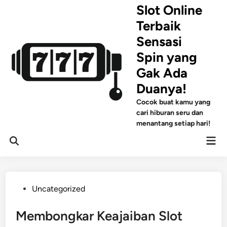
Skip
Slot Online
to
Terbaik
content
Sensasi
Spin yang
Gak Ada
Duanya!
Cocok buat kamu yang
cari hiburan seru dan
menantang setiap hari!
Mai
Men
Posted
Uncategorized
in
Membongkar Keajaiban Slot