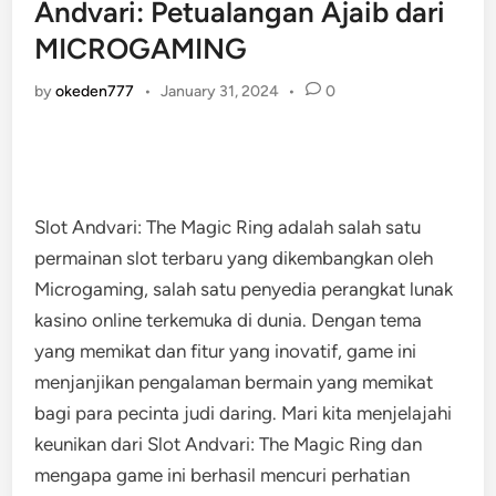
Andvari: Petualangan Ajaib dari
MICROGAMING
by
okeden777
•
January 31, 2024
•
0
Slot Andvari: The Magic Ring adalah salah satu
permainan slot terbaru yang dikembangkan oleh
Microgaming, salah satu penyedia perangkat lunak
kasino online terkemuka di dunia. Dengan tema
yang memikat dan fitur yang inovatif, game ini
menjanjikan pengalaman bermain yang memikat
bagi para pecinta judi daring. Mari kita menjelajahi
keunikan dari Slot Andvari: The Magic Ring dan
mengapa game ini berhasil mencuri perhatian