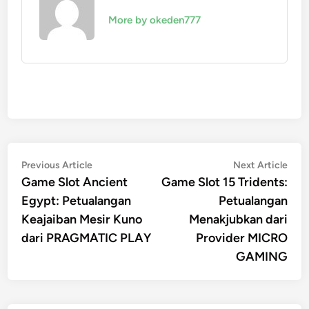
More by okeden777
Post
Previous
Nex
Previous Article
Next Article
article:
artic
Game Slot Ancient
Game Slot 15 Tridents:
navigation
Egypt: Petualangan
Petualangan
Keajaiban Mesir Kuno
Menakjubkan dari
dari PRAGMATIC PLAY
Provider MICRO
GAMING