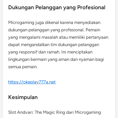
Dukungan Pelanggan yang Profesional
Microgaming juga dikenal karena menyediakan
dukungan pelanggan yang profesional. Pemain
yang mengalami masalah atau memiliki pertanyaan
dapat mengandalkan tim dukungan pelanggan
yang responsif dan ramah. Ini menciptakan
lingkungan bermain yang aman dan nyaman bagi
semua pemain.
https://okeplay777a.net
Kesimpulan
Slot Andvari: The Magic Ring dari Microgaming