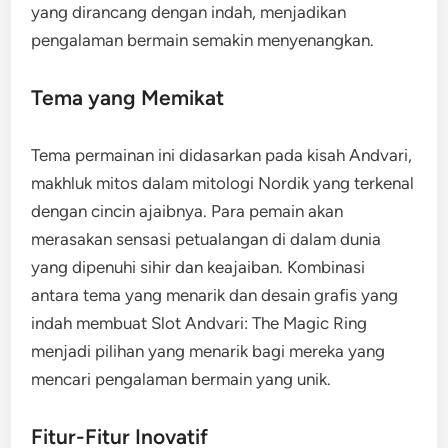
yang dirancang dengan indah, menjadikan
pengalaman bermain semakin menyenangkan.
Tema yang Memikat
Tema permainan ini didasarkan pada kisah Andvari,
makhluk mitos dalam mitologi Nordik yang terkenal
dengan cincin ajaibnya. Para pemain akan
merasakan sensasi petualangan di dalam dunia
yang dipenuhi sihir dan keajaiban. Kombinasi
antara tema yang menarik dan desain grafis yang
indah membuat Slot Andvari: The Magic Ring
menjadi pilihan yang menarik bagi mereka yang
mencari pengalaman bermain yang unik.
Fitur-Fitur Inovatif