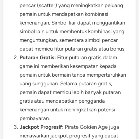
pencar (scatter) yang meningkatkan peluang
pemain untuk mendapatkan kombinasi
kemenangan. Simbol liar dapat menggantikan
simbol lain untuk membentuk kombinasi yang
menguntungkan, sementara simbol pencar
dapat memicu fitur putaran gratis atau bonus.
Putaran Gratis:
Fitur putaran gratis dalam
game ini memberikan kesempatan kepada
pemain untuk bermain tanpa mempertaruhkan
uang sungguhan. Selama putaran gratis,
pemain dapat memicu lebih banyak putaran
gratis atau mendapatkan pengganda
kemenangan untuk meningkatkan potensi
pembayaran.
Jackpot Progresif:
Pirate Golden Age juga
menawarkan jackpot progresif yang dapat