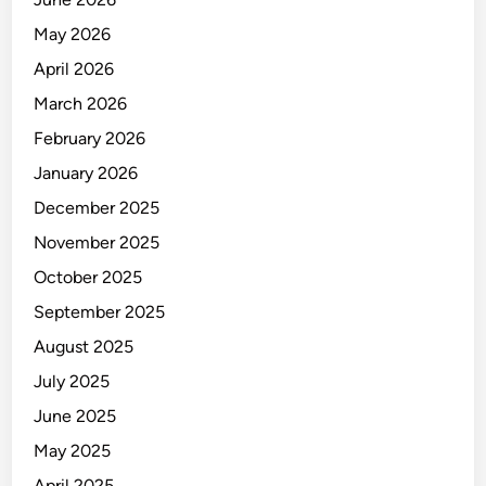
May 2026
April 2026
March 2026
February 2026
January 2026
December 2025
November 2025
October 2025
September 2025
August 2025
July 2025
June 2025
May 2025
April 2025