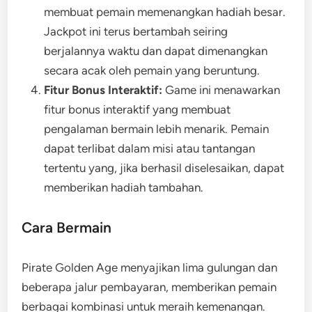
membuat pemain memenangkan hadiah besar.
Jackpot ini terus bertambah seiring
berjalannya waktu dan dapat dimenangkan
secara acak oleh pemain yang beruntung.
Fitur Bonus Interaktif:
Game ini menawarkan
fitur bonus interaktif yang membuat
pengalaman bermain lebih menarik. Pemain
dapat terlibat dalam misi atau tantangan
tertentu yang, jika berhasil diselesaikan, dapat
memberikan hadiah tambahan.
Cara Bermain
Pirate Golden Age menyajikan lima gulungan dan
beberapa jalur pembayaran, memberikan pemain
berbagai kombinasi untuk meraih kemenangan.