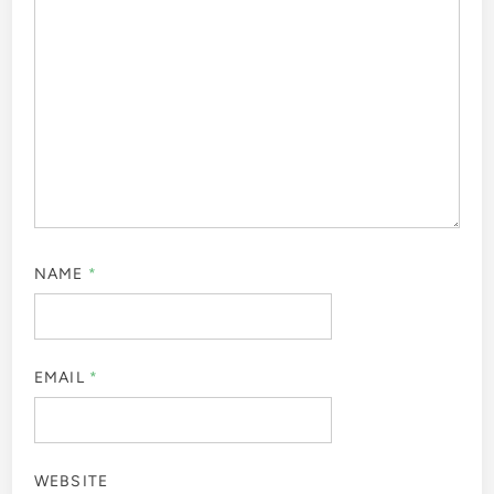
NAME
*
EMAIL
*
WEBSITE