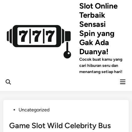
Skip
Slot Online
to
Terbaik
content
Sensasi
Spin yang
Gak Ada
Duanya!
Cocok buat kamu yang
cari hiburan seru dan
menantang setiap hari!
Mai
Men
Posted
Uncategorized
in
Game Slot Wild Celebrity Bus