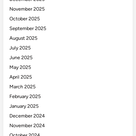
November 2025
October 2025
September 2025
August 2025
July 2025
June 2025
May 2025
April 2025
March 2025
February 2025
January 2025
December 2024
November 2024
October 2024