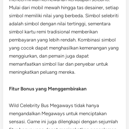
Mulai dari mobil mewah hingga tas desainer, setiap
simbol memiliki nilai yang berbeda. Simbol selebriti
adalah simbol dengan nilai tertinggi, sementara
simbol kartu remi tradisional memberikan
pembayaran yang lebih rendah. Kombinasi simbol
yang cocok dapat menghasilkan kemenangan yang
menggiurkan, dan pemain juga dapat
memanfaatkan simbol liar dan penyebar untuk
meningkatkan peluang mereka.
Fitur Bonus yang Menggembirakan
Wild Celebrity Bus Megaways tidak hanya
mengandalkan Megaways untuk menciptakan
sensasi. Game ini juga dilengkapi dengan sejumlah