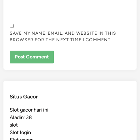
SAVE MY NAME, EMAIL, AND WEBSITE IN THIS
BROWSER FOR THE NEXT TIME I COMMENT.
Situs Gacor
Slot gacor hari ini
Aladin138
slot
Slot login
Slot gacor