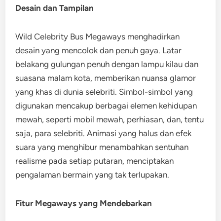
Desain dan Tampilan
Wild Celebrity Bus Megaways menghadirkan
desain yang mencolok dan penuh gaya. Latar
belakang gulungan penuh dengan lampu kilau dan
suasana malam kota, memberikan nuansa glamor
yang khas di dunia selebriti. Simbol-simbol yang
digunakan mencakup berbagai elemen kehidupan
mewah, seperti mobil mewah, perhiasan, dan, tentu
saja, para selebriti. Animasi yang halus dan efek
suara yang menghibur menambahkan sentuhan
realisme pada setiap putaran, menciptakan
pengalaman bermain yang tak terlupakan.
Fitur Megaways yang Mendebarkan