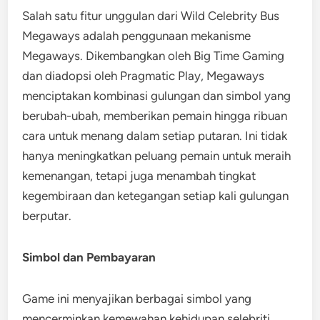
Salah satu fitur unggulan dari Wild Celebrity Bus
Megaways adalah penggunaan mekanisme
Megaways. Dikembangkan oleh Big Time Gaming
dan diadopsi oleh Pragmatic Play, Megaways
menciptakan kombinasi gulungan dan simbol yang
berubah-ubah, memberikan pemain hingga ribuan
cara untuk menang dalam setiap putaran. Ini tidak
hanya meningkatkan peluang pemain untuk meraih
kemenangan, tetapi juga menambah tingkat
kegembiraan dan ketegangan setiap kali gulungan
berputar.
Simbol dan Pembayaran
Game ini menyajikan berbagai simbol yang
mencerminkan kemewahan kehidupan selebriti.