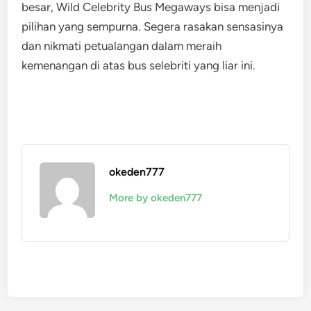
besar, Wild Celebrity Bus Megaways bisa menjadi
pilihan yang sempurna. Segera rasakan sensasinya
dan nikmati petualangan dalam meraih
kemenangan di atas bus selebriti yang liar ini.
okeden777
More by okeden777