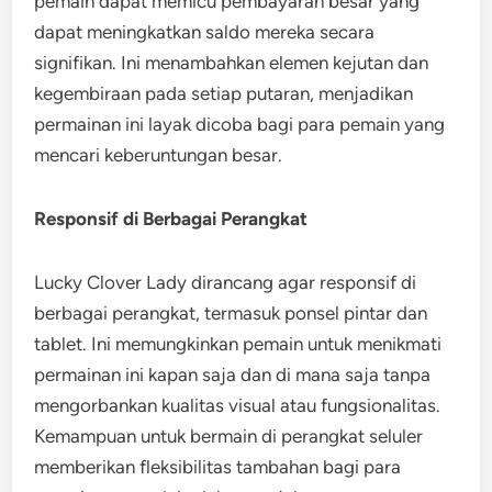
pemain dapat memicu pembayaran besar yang
dapat meningkatkan saldo mereka secara
signifikan. Ini menambahkan elemen kejutan dan
kegembiraan pada setiap putaran, menjadikan
permainan ini layak dicoba bagi para pemain yang
mencari keberuntungan besar.
Responsif di Berbagai Perangkat
Lucky Clover Lady dirancang agar responsif di
berbagai perangkat, termasuk ponsel pintar dan
tablet. Ini memungkinkan pemain untuk menikmati
permainan ini kapan saja dan di mana saja tanpa
mengorbankan kualitas visual atau fungsionalitas.
Kemampuan untuk bermain di perangkat seluler
memberikan fleksibilitas tambahan bagi para