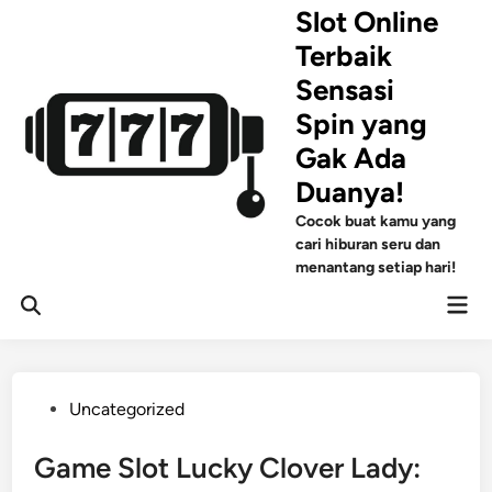
Skip
Slot Online
to
Terbaik
content
Sensasi
Spin yang
Gak Ada
Duanya!
Cocok buat kamu yang
cari hiburan seru dan
menantang setiap hari!
Mai
Men
Posted
Uncategorized
in
Game Slot Lucky Clover Lady: