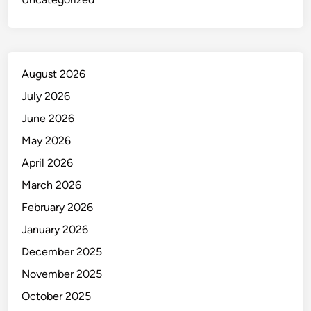
August 2026
July 2026
June 2026
May 2026
April 2026
March 2026
February 2026
January 2026
December 2025
November 2025
October 2025