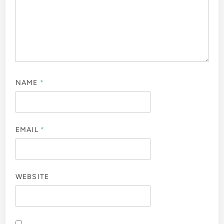
NAME
*
EMAIL
*
WEBSITE