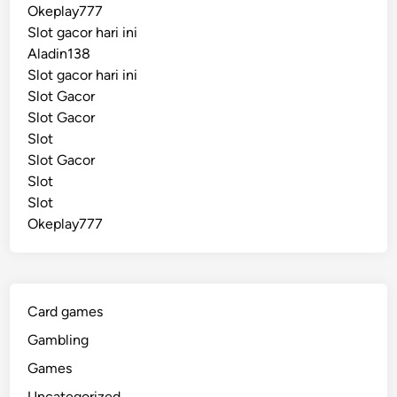
Okeplay777
Slot gacor hari ini
Aladin138
Slot gacor hari ini
Slot Gacor
Slot Gacor
Slot
Slot Gacor
Slot
Slot
Okeplay777
Card games
Gambling
Games
Uncategorized