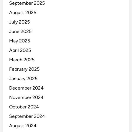
September 2025
August 2025
July 2025
June 2025
May 2025
April 2025
March 2025
February 2025
January 2025
December 2024
November 2024
October 2024
September 2024
August 2024