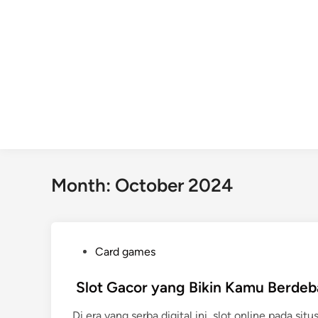
Month:
October 2024
P
Card games
o
s
Slot Gacor yang Bikin Kamu Berde
t
Di era yang serba digital ini, slot online pada s