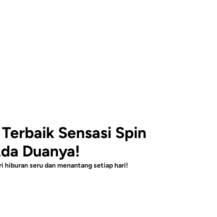
 Terbaik Sensasi Spin
da Duanya!
 hiburan seru dan menantang setiap hari!