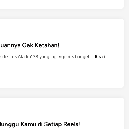
R
u
a
T
s
e
a
b
k
a
a
l
n
 Cuannya Gak Ketahan!
d
K
a
ne di situs Aladin138 yang lagi ngehits banget …
Read
e
l
R
j
a
a
u
m
s
t
S
a
a
e
k
n
k
a
C
e
n
u
j
S
a
a
e
n
Nunggu Kamu di Setiap Reels!
p
n
d