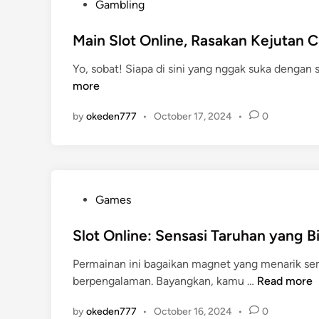
n
P
Gambling
K
o
a
s
Main Slot Online, Rasakan Kejutan C
m
t
Yo, sobat! Siapa di sini yang nggak suka dengan 
u
e
more
B
d
e
i
by
okeden777
•
October 17, 2024
•
0
r
n
d
e
b
a
P
Games
r
o
:
s
Slot Online: Sensasi Taruhan yang B
T
t
e
Permainan ini bagaikan magnet yang menarik se
e
m
S
berpengalaman. Bayangkan, kamu …
Read more
d
u
l
i
k
by
okeden777
•
October 16, 2024
•
0
o
n