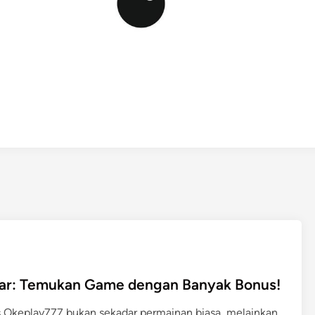
bar: Temukan Game dengan Banyak Bonus!
itus Okeplay777 bukan sekadar permainan biasa, melainkan