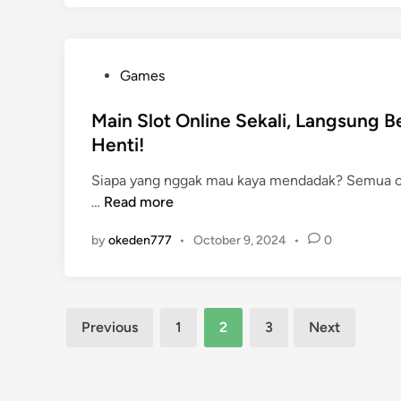
n
l
m
o
u
t
d
O
P
Games
i
n
o
S
l
s
Main Slot Online Sekali, Langsung Be
e
i
t
t
Henti!
n
e
i
Siapa yang nggak mau kaya mendadak? Semua ora
e
d
a
M
…
Read more
,
i
p
a
R
n
R
by
okeden777
•
October 9, 2024
•
0
i
a
e
n
s
e
S
a
l
l
k
s
Posts
Previous
1
2
3
Next
o
a
!
pagination
t
n
O
S
n
e