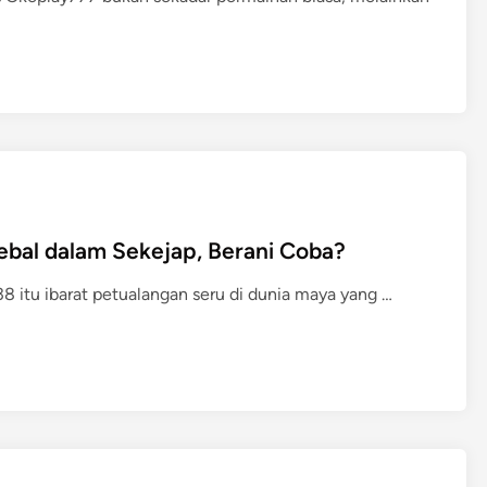
ebal dalam Sekejap, Berani Coba?
M
138 itu ibarat petualangan seru di dunia maya yang …
a
i
n
S
l
o
t