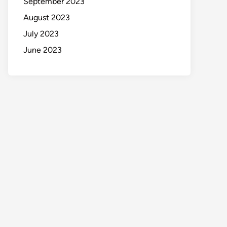
September 2023
August 2023
July 2023
June 2023