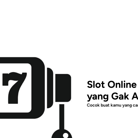
Slot Online
yang Gak A
Cocok buat kamu yang cari