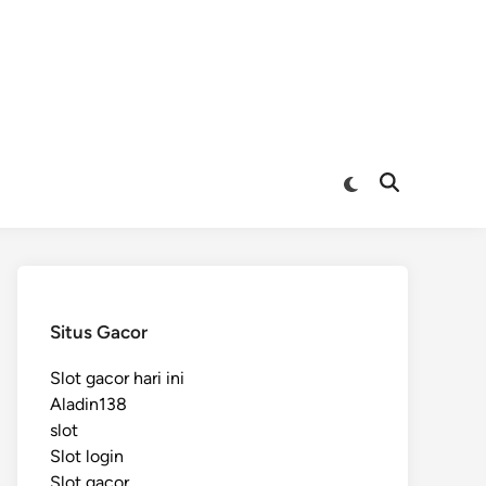
Situs Gacor
Slot gacor hari ini
Aladin138
slot
Slot login
Slot gacor