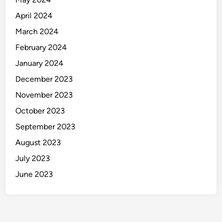
a
April 2024
March 2024
February 2024
January 2024
December 2023
November 2023
October 2023
September 2023
August 2023
July 2023
June 2023