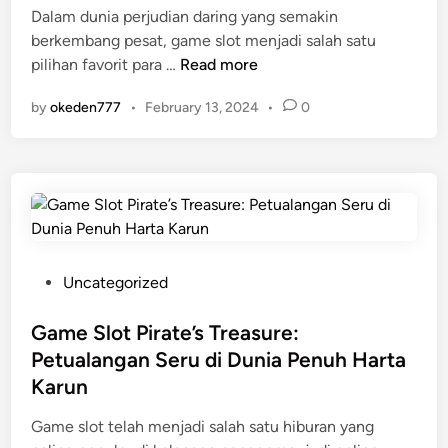
l
e
u
i
Dalam dunia perjudian daring yang semakin
o
o
n
n
berkembang pesat, game slot menjadi salah satu
t
f
g
G
pilihan favorit para …
Read more
G
k
a
i
by
okeden777
•
February 13, 2024
•
0
a
m
z
p
e
a
K
S
:
e
l
T
i
o
i
n
t
n
d
B
j
a
o
P
Uncategorized
a
h
n
o
u
a
a
s
Game Slot Pirate’s Treasure:
a
n
n
t
Petualangan Seru di Dunia Penuh Harta
n
d
z
e
Karun
M
a
a
d
e
n
G
i
Game slot telah menjadi salah satu hiburan yang
n
K
o