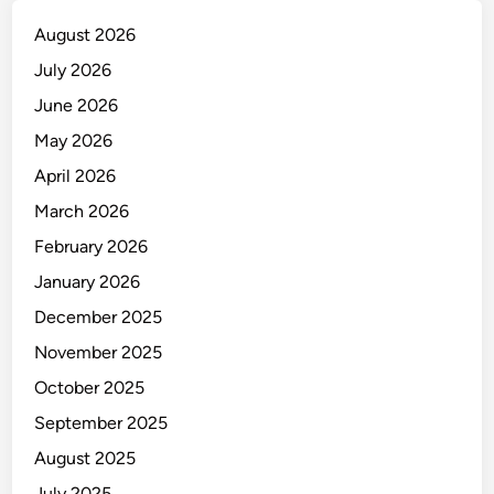
n
m
August 2026
S
a
July 2026
l
s
o
June 2026
u
t
k
May 2026
O
i
April 2026
n
D
l
March 2026
u
i
n
February 2026
n
i
January 2026
e
a
December 2025
K
e
November 2025
b
October 2025
e
September 2025
r
u
August 2025
n
July 2025