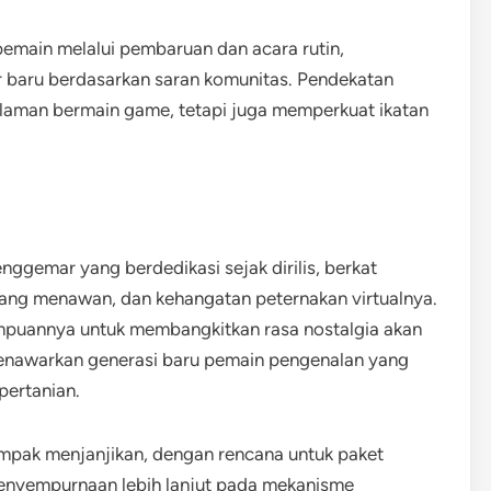
pemain melalui pembaruan dan acara rutin,
 baru berdasarkan saran komunitas. Pendekatan
alaman bermain game, tetapi juga memperkuat ikatan
gemar yang berdedikasi sejak dirilis, berkat
ang menawan, dan kehangatan peternakan virtualnya.
mpuannya untuk membangkitkan rasa nostalgia akan
enawarkan generasi baru pemain pengenalan yang
pertanian.
pak menjanjikan, dengan rencana untuk paket
enyempurnaan lebih lanjut pada mekanisme