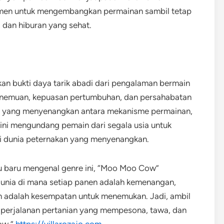
men untuk mengembangkan permainan sambil tetap
s, dan hiburan yang sehat.
n bukti daya tarik abadi dari pengalaman bermain
nemuan, kepuasan pertumbuhan, dan persahabatan
n yang menyenangkan antara mekanisme permainan,
 ini mengundang pemain dari segala usia untuk
i dunia peternakan yang menyenangkan.
 baru mengenal genre ini, “Moo Moo Cow”
unia di mana setiap panen adalah kemenangan,
n adalah kesempatan untuk menemukan. Jadi, ambil
 perjalanan pertanian yang mempesona, tawa, dan
ow.”
https://villarozajo.com