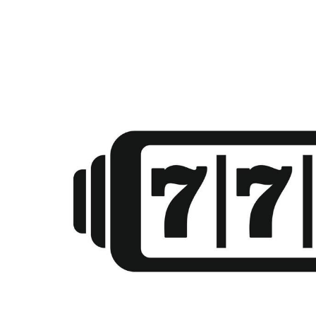
Skip
to
content