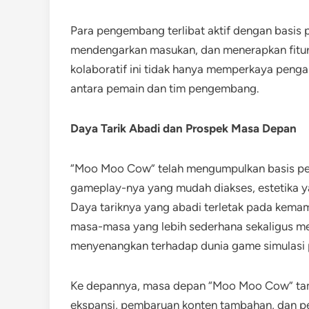
Para pengembang terlibat aktif dengan basis 
mendengarkan masukan, dan menerapkan fitur
kolaboratif ini tidak hanya memperkaya peng
antara pemain dan tim pengembang.
Daya Tarik Abadi dan Prospek Masa Depan
“Moo Moo Cow” telah mengumpulkan basis peng
gameplay-nya yang mudah diakses, estetika y
Daya tariknya yang abadi terletak pada kema
masa-masa yang lebih sederhana sekaligus m
menyenangkan terhadap dunia game simulasi 
Ke depannya, masa depan “Moo Moo Cow” tam
ekspansi, pembaruan konten tambahan, dan p