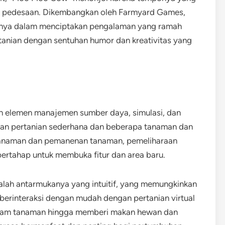
n pedesaan. Dikembangkan oleh Farmyard Games,
kasinya dalam menciptakan pengalaman yang ramah
tanian dengan sentuhan humor dan kreativitas yang
 elemen manajemen sumber daya, simulasi, dan
han pertanian sederhana dan beberapa tanaman dan
enanaman dan pemanenan tanaman, pemeliharaan
bertahap untuk membuka fitur dan area baru.
alah antarmukanya yang intuitif, yang memungkinkan
 berinteraksi dengan mudah dengan pertanian virtual
iram tanaman hingga memberi makan hewan dan