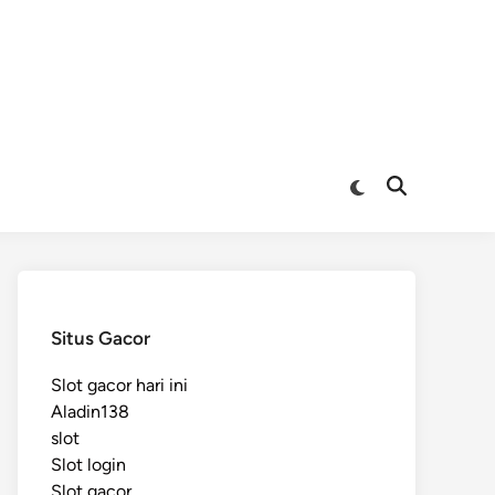
Situs Gacor
Slot gacor hari ini
Aladin138
slot
Slot login
Slot gacor