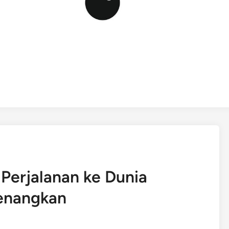
erjalanan ke Dunia
enangkan