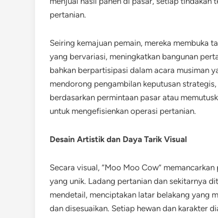
menjual hasil panen di pasar, setiap tindaka
pertanian.
Seiring kemajuan pemain, mereka membuka t
yang bervariasi, meningkatkan bangunan perta
bahkan berpartisipasi dalam acara musiman y
mendorong pengambilan keputusan strategis,
berdasarkan permintaan pasar atau memutuska
untuk mengefisienkan operasi pertanian.
Desain Artistik dan Daya Tarik Visual
Secara visual, “Moo Moo Cow” memancarkan p
yang unik. Ladang pertanian dan sekitarnya d
mendetail, menciptakan latar belakang yang me
dan disesuaikan. Setiap hewan dan karakter 