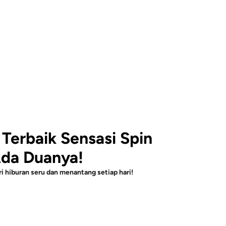
 Terbaik Sensasi Spin
da Duanya!
 hiburan seru dan menantang setiap hari!