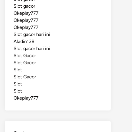
Slot gacor
Okeplay777
Okeplay777
Okeplay777
Slot gacor hari ini
Aladin138
Slot gacor hari ini
Slot Gacor
Slot Gacor
Slot
Slot Gacor
Slot
Slot
Okeplay777