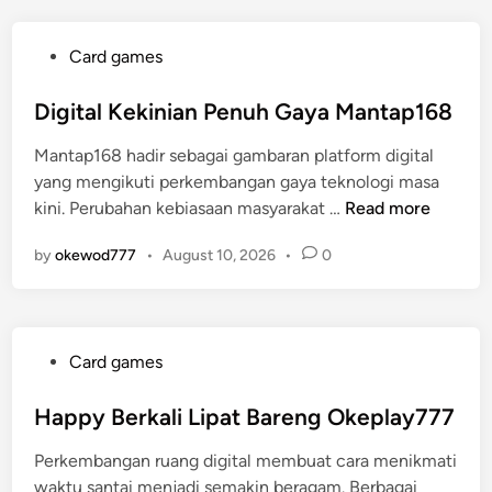
P
Card games
o
s
Digital Kekinian Penuh Gaya Mantap168
t
Mantap168 hadir sebagai gambaran platform digital
e
yang mengikuti perkembangan gaya teknologi masa
d
D
kini. Perubahan kebiasaan masyarakat …
Read more
i
i
n
by
okewod777
•
August 10, 2026
•
0
g
i
t
a
P
Card games
l
o
K
s
Happy Berkali Lipat Bareng Okeplay777
e
t
k
Perkembangan ruang digital membuat cara menikmati
e
i
waktu santai menjadi semakin beragam. Berbagai