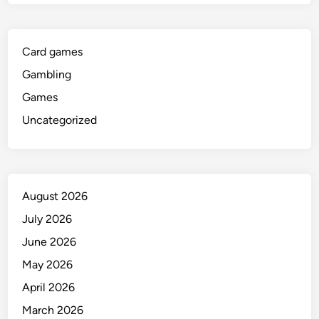
3
8
Card games
Gambling
Games
Uncategorized
August 2026
July 2026
June 2026
May 2026
April 2026
March 2026