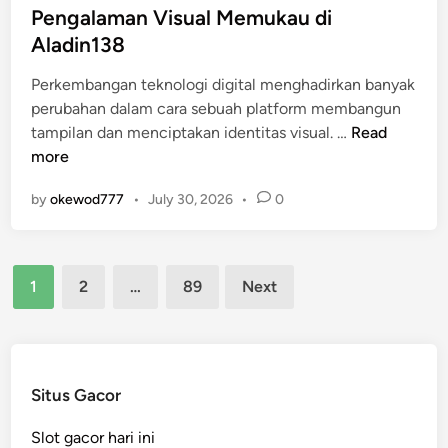
i
s
Pengalaman Visual Memukau di
e
t
t
Aladin138
n
i
e
a
f
Perkembangan teknologi digital menghadirkan banyak
d
r
d
perubahan dalam cara sebuah platform membangun
i
i
i
P
tampilan dan menciptakan identitas visual. …
Read
n
k
M
e
more
d
a
n
a
n
by
okewod777
•
July 30, 2026
•
0
g
n
t
a
S
a
l
e
p
Posts
a
r
1
2
…
89
Next
1
m
pagination
u
6
a
d
8
n
i
V
O
Situs Gacor
i
k
s
e
Slot gacor hari ini
u