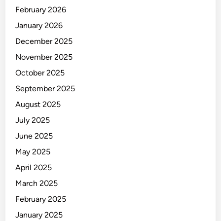
February 2026
January 2026
December 2025
November 2025
October 2025
September 2025
August 2025
July 2025
June 2025
May 2025
April 2025
March 2025
February 2025
January 2025